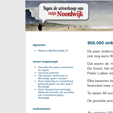
900.000 onk
algemeen
De paar onderne
Waarom MijnNoordwijk.nl?
ook nog eens 9
recent toegevoegd
Dat waren de ‘m
Strandtenthouders overtreden
De Grent, het s
de regels
Pieter Lokker b
Asociaal parkeren
Vijf mannen wethouder in
Noordwijk, geen vrouwen
Elke bewoner be
Roze Zaterdag en Zomerfeest
gehandicapten op één dag in
financieel mee 
Noordwijk
Henk Hoogervorst beëindigt
klinkende periode als voorzitter
Te weten 40 eu
van voetvalvereniging
Noordwijk
De grootste pos
onderwerpen
By: redactie |
06