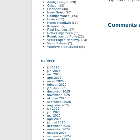
Aardige dingen
(28)
Cultuur
(18)
Financiën
(30)
Harry Groen
(30)
Hoofdpersonen
(154)
Horeca
(32)
Hotels Noordwijk
(16)
Comments a
Kuuroord
(9)
Paul Brandjes
(17)
Politiek algemeen
(65)
Ronnie van de Putte
(22)
Verkiezingen Noordwijk
(13)
Victor Salman
(2)
Wilhelmina Boulevard
(45)
archieven
juli 2026
juni 2026
mei 2026
april 2026
maart 2026
februari 2026
januari 2026
december 2025
november 2025
oktober 2025
september 2025
augustus 2025
juli 2025
juni 2025
mei 2025
april 2025
januari 2025
december 2024
november 2024
oktober 2024
september 2024
augustus 2024