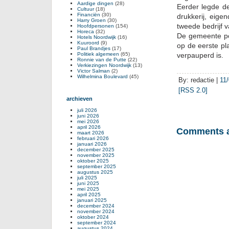
Aardige dingen
(28)
Eerder legde d
Cultuur
(18)
Financiën
(30)
drukkerij, eig
Harry Groen
(30)
tweede bedrijf 
Hoofdpersonen
(154)
Horeca
(32)
De gemeente po
Hotels Noordwijk
(16)
Kuuroord
(9)
op de eerste pl
Paul Brandjes
(17)
Politiek algemeen
(65)
verpauperd is.
Ronnie van de Putte
(22)
Verkiezingen Noordwijk
(13)
Victor Salman
(2)
Wilhelmina Boulevard
(45)
By: redactie |
11
[RSS 2.0]
archieven
juli 2026
juni 2026
mei 2026
april 2026
Comments a
maart 2026
februari 2026
januari 2026
december 2025
november 2025
oktober 2025
september 2025
augustus 2025
juli 2025
juni 2025
mei 2025
april 2025
januari 2025
december 2024
november 2024
oktober 2024
september 2024
augustus 2024