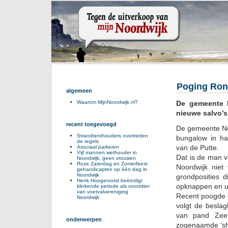
Poging Ronn
algemeen
De gemeente h
Waarom MijnNoordwijk.nl?
nieuwe salvo’s 
recent toegevoegd
De gemeente Noo
Strandtenthouders overtreden
bungalow in ha
de regels
van de Putte.
Asociaal parkeren
Vijf mannen wethouder in
Dat is de man v
Noordwijk, geen vrouwen
Roze Zaterdag en Zomerfeest
Noordwijk niet
gehandicapten op één dag in
Noordwijk
grondposities 
Henk Hoogervorst beëindigt
opknappen en ui
klinkende periode als voorzitter
van voetvalvereniging
Recent poogde 
Noordwijk
volgt de besla
van pand Zeer
onderwerpen
zogenaamde ‘sh