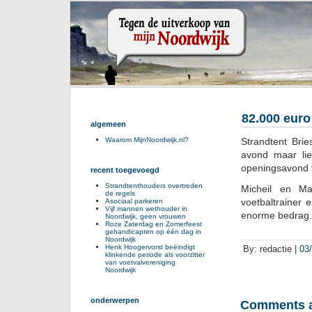
82.000 euro
algemeen
Strandtent Bri
Waarom MijnNoordwijk.nl?
avond maar lie
openingsavond v
recent toegevoegd
Strandtenthouders overtreden
Micheil en Ma
de regels
voetbaltrainer
Asociaal parkeren
Vijf mannen wethouder in
enorme bedrag.
Noordwijk, geen vrouwen
Roze Zaterdag en Zomerfeest
gehandicapten op één dag in
Noordwijk
Henk Hoogervorst beëindigt
By: redactie |
03
klinkende periode als voorzitter
van voetvalvereniging
Noordwijk
onderwerpen
Comments a