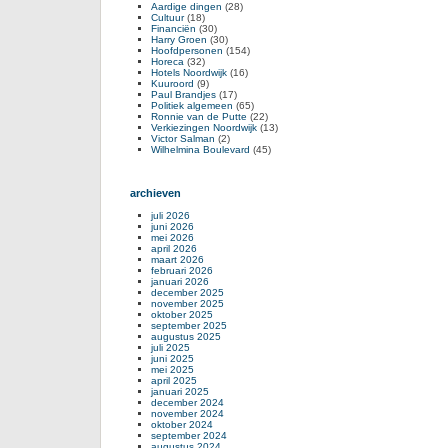
Aardige dingen
(28)
Cultuur
(18)
Financiën
(30)
Harry Groen
(30)
Hoofdpersonen
(154)
Horeca
(32)
Hotels Noordwijk
(16)
Kuuroord
(9)
Paul Brandjes
(17)
Politiek algemeen
(65)
Ronnie van de Putte
(22)
Verkiezingen Noordwijk
(13)
Victor Salman
(2)
Wilhelmina Boulevard
(45)
archieven
juli 2026
juni 2026
mei 2026
april 2026
maart 2026
februari 2026
januari 2026
december 2025
november 2025
oktober 2025
september 2025
augustus 2025
juli 2025
juni 2025
mei 2025
april 2025
januari 2025
december 2024
november 2024
oktober 2024
september 2024
augustus 2024