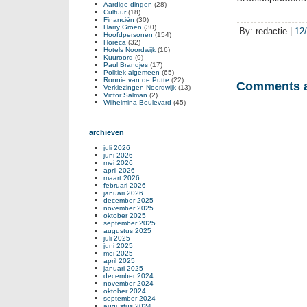
Aardige dingen
(28)
Cultuur
(18)
Financiën
(30)
Harry Groen
(30)
By: redactie |
12
Hoofdpersonen
(154)
Horeca
(32)
Hotels Noordwijk
(16)
Kuuroord
(9)
Paul Brandjes
(17)
Politiek algemeen
(65)
Ronnie van de Putte
(22)
Comments a
Verkiezingen Noordwijk
(13)
Victor Salman
(2)
Wilhelmina Boulevard
(45)
archieven
juli 2026
juni 2026
mei 2026
april 2026
maart 2026
februari 2026
januari 2026
december 2025
november 2025
oktober 2025
september 2025
augustus 2025
juli 2025
juni 2025
mei 2025
april 2025
januari 2025
december 2024
november 2024
oktober 2024
september 2024
augustus 2024