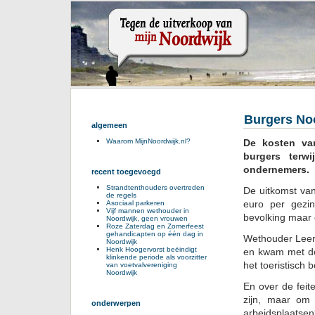
Burgers Noo
algemeen
De kosten va
Waarom MijnNoordwijk.nl?
burgers terw
ondernemers.
recent toegevoegd
Strandtenthouders overtreden
De uitkomst va
de regels
euro per gezi
Asociaal parkeren
Vijf mannen wethouder in
bevolking maar 
Noordwijk, geen vrouwen
Roze Zaterdag en Zomerfeest
gehandicapten op één dag in
Wethouder Leen
Noordwijk
Henk Hoogervorst beëindigt
en kwam met de
klinkende periode als voorzitter
het toeristisch 
van voetvalvereniging
Noordwijk
En over de feit
zijn, maar om
onderwerpen
arbeidsplaatsen