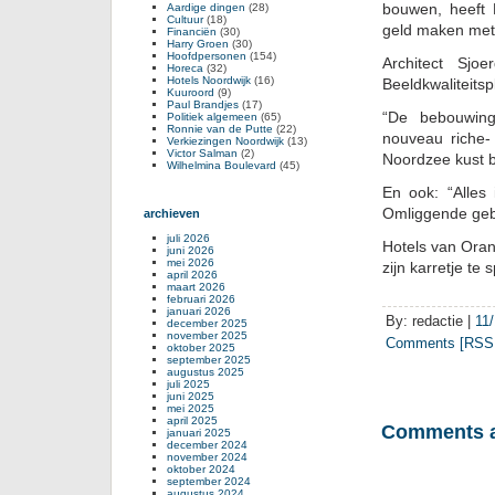
bouwen, heeft 
Aardige dingen
(28)
Cultuur
(18)
geld maken met 
Financiën
(30)
Harry Groen
(30)
Hoofdpersonen
(154)
Architect Sjo
Horeca
(32)
Hotels Noordwijk
(16)
Beeldkwaliteitspl
Kuuroord
(9)
Paul Brandjes
(17)
“De bebouwings
Politiek algemeen
(65)
Ronnie van de Putte
(22)
nouveau riche-
Verkiezingen Noordwijk
(13)
Victor Salman
(2)
Noordzee kust 
Wilhelmina Boulevard
(45)
En ook: “Alles
Omliggende ge
archieven
juli 2026
Hotels van Oran
juni 2026
mei 2026
zijn karretje te
april 2026
maart 2026
februari 2026
januari 2026
By: redactie |
11/
december 2025
november 2025
Comments [RSS 
oktober 2025
september 2025
augustus 2025
juli 2025
juni 2025
mei 2025
april 2025
Comments a
januari 2025
december 2024
november 2024
oktober 2024
september 2024
augustus 2024