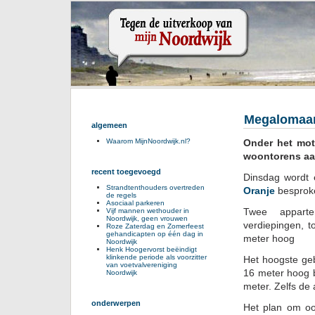
Megalomaan
algemeen
Onder het mott
Waarom MijnNoordwijk.nl?
woontorens aan
recent toegevoegd
Dinsdag wordt
Strandtenthouders overtreden
Oranje
besproke
de regels
Asociaal parkeren
Twee appart
Vijf mannen wethouder in
Noordwijk, geen vrouwen
verdiepingen, 
Roze Zaterdag en Zomerfeest
gehandicapten op één dag in
meter hoog
Noordwijk
Henk Hoogervorst beëindigt
klinkende periode als voorzitter
Het hoogste ge
van voetvalvereniging
16 meter hoog b
Noordwijk
meter. Zelfs de 
onderwerpen
Het plan om oo