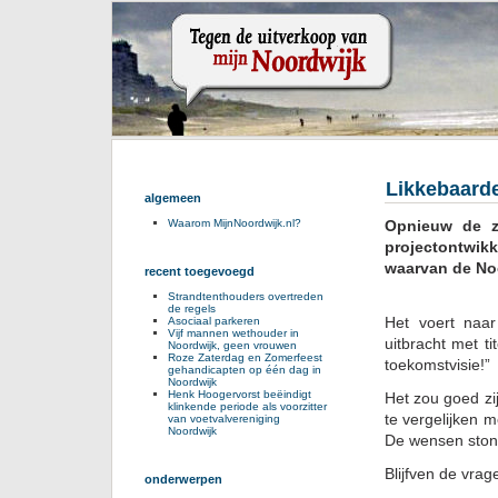
Likkebaarde
algemeen
Opnieuw de z
Waarom MijnNoordwijk.nl?
projectontwik
waarvan de Noo
recent toegevoegd
Strandtenthouders overtreden
de regels
Het voert naa
Asociaal parkeren
Vijf mannen wethouder in
uitbracht met t
Noordwijk, geen vrouwen
Roze Zaterdag en Zomerfeest
toekomstvisie!”
gehandicapten op één dag in
Noordwijk
Henk Hoogervorst beëindigt
Het zou goed zi
klinkende periode als voorzitter
te vergelijken 
van voetvalvereniging
Noordwijk
De wensen stond
Blijfven de vrag
onderwerpen