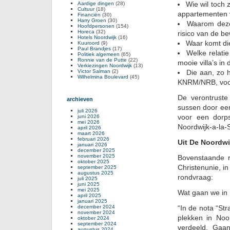
Wie wil toch
Aardige dingen
(28)
Cultuur
(18)
appartementen v
Financiën
(30)
Harry Groen
(30)
Waarom deze 
Hoofdpersonen
(154)
Horeca
(32)
risico van de b
Hotels Noordwijk
(16)
Waar komt d
Kuuroord
(9)
Paul Brandjes
(17)
Welke relatie
Politiek algemeen
(65)
Ronnie van de Putte
(22)
mooie villa’s in
Verkiezingen Noordwijk
(13)
Victor Salman
(2)
Die aan, zo h
Wilhelmina Boulevard
(45)
KNRM/NRB, voor
De verontruste
archieven
sussen door een
juli 2026
voor een dorp
juni 2026
mei 2026
Noordwijk-a-la-
april 2026
maart 2026
februari 2026
Uit De Noordwi
januari 2026
december 2025
november 2025
Bovenstaande r
oktober 2025
Christenunie, i
september 2025
augustus 2025
rondvraag:
juli 2025
juni 2025
mei 2025
Wat gaan we in
april 2025
januari 2025
december 2024
“In de nota “St
november 2024
plekken in No
oktober 2024
september 2024
verdeeld. Gaa
augustus 2024