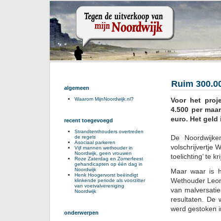
Ruim 300.0
algemeen
Voor het proj
Waarom MijnNoordwijk.nl?
4.500 per maan
euro. Het geld
recent toegevoegd
Strandtenthouders overtreden
De Noordwijke
de regels
Asociaal parkeren
volschrijvertje
Vijf mannen wethouder in
Noordwijk, geen vrouwen
toelichting’ te k
Roze Zaterdag en Zomerfeest
gehandicapten op één dag in
Noordwijk
Maar waar is h
Henk Hoogervorst beëindigt
Wethouder Leon 
klinkende periode als voorzitter
van voetvalvereniging
van malversatie
Noordwijk
resultaten. De 
werd gestoken i
onderwerpen