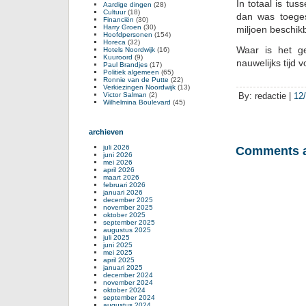
In totaal is tu
Aardige dingen
(28)
Cultuur
(18)
dan was toege
Financiën
(30)
Harry Groen
(30)
miljoen beschikb
Hoofdpersonen
(154)
Horeca
(32)
Waar is het g
Hotels Noordwijk
(16)
Kuuroord
(9)
nauwelijks tijd 
Paul Brandjes
(17)
Politiek algemeen
(65)
Ronnie van de Putte
(22)
Verkiezingen Noordwijk
(13)
Victor Salman
(2)
By: redactie |
12
Wilhelmina Boulevard
(45)
archieven
juli 2026
Comments a
juni 2026
mei 2026
april 2026
maart 2026
februari 2026
januari 2026
december 2025
november 2025
oktober 2025
september 2025
augustus 2025
juli 2025
juni 2025
mei 2025
april 2025
januari 2025
december 2024
november 2024
oktober 2024
september 2024
augustus 2024