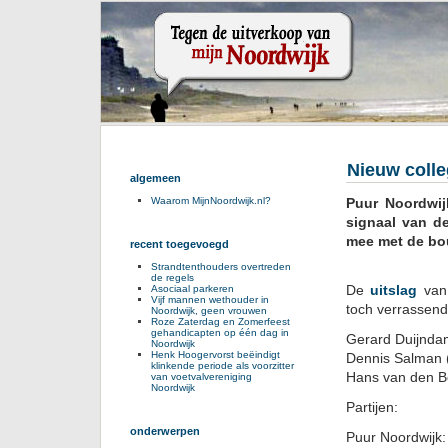
Nieuw coll
algemeen
Puur Noordwij
Waarom MijnNoordwijk.nl?
signaal van de
mee met de bo
recent toegevoegd
Strandtenthouders overtreden
de regels
De
uitslag
van 
Asociaal parkeren
Vijf mannen wethouder in
toch verrassen
Noordwijk, geen vrouwen
Roze Zaterdag en Zomerfeest
gehandicapten op één dag in
Gerard Duijnda
Noordwijk
Henk Hoogervorst beëindigt
Dennis Salman 
klinkende periode als voorzitter
Hans van den Be
van voetvalvereniging
Noordwijk
Partijen:
onderwerpen
Puur Noordwijk: