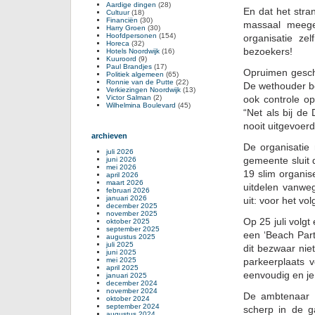
Aardige dingen
(28)
En dat het stra
Cultuur
(18)
Financiën
(30)
massaal meege
Harry Groen
(30)
Hoofdpersonen
(154)
organisatie z
Horeca
(32)
bezoekers!
Hotels Noordwijk
(16)
Kuuroord
(9)
Paul Brandjes
(17)
Opruimen geschi
Politiek algemeen
(65)
Ronnie van de Putte
(22)
De wethouder be
Verkiezingen Noordwijk
(13)
Victor Salman
(2)
ook controle op
Wilhelmina Boulevard
(45)
“Net als bij de
nooit uitgevoerd
archieven
De organisatie
juli 2026
gemeente sluit 
juni 2026
mei 2026
19 slim organis
april 2026
maart 2026
uitdelen vanweg
februari 2026
januari 2026
uit: voor het vo
december 2025
november 2025
Op 25 juli volg
oktober 2025
september 2025
een ‘Beach Party
augustus 2025
juli 2025
dit bezwaar nie
juni 2025
mei 2025
parkeerplaats 
april 2025
eenvoudig en je
januari 2025
december 2024
november 2024
De ambtenaar v
oktober 2024
september 2024
scherp in de g
augustus 2024