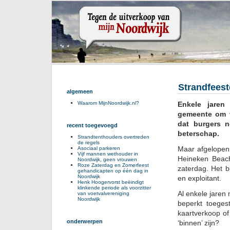
Strandfees
algemeen
Enkele jaren
Waarom MijnNoordwijk.nl?
gemeente om v
dat burgers 
recent toegevoegd
beterschap.
Strandtenthouders overtreden
de regels
Maar afgelopen
Asociaal parkeren
Vijf mannen wethouder in
Heineken Beac
Noordwijk, geen vrouwen
Roze Zaterdag en Zomerfeest
zaterdag. Het 
gehandicapten op één dag in
Noordwijk
en exploitant.
Henk Hoogervorst beëindigt
klinkende periode als voorzitter
Al enkele jaren
van voetvalvereniging
Noordwijk
beperkt toeges
kaartverkoop o
onderwerpen
‘binnen’ zijn?