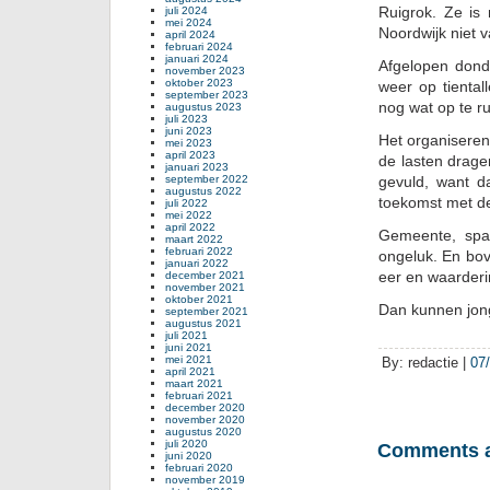
Ruigrok. Ze is
juli 2024
mei 2024
Noordwijk niet 
april 2024
februari 2024
januari 2024
Afgelopen dond
november 2023
oktober 2023
weer op tiental
september 2023
nog wat op te r
augustus 2023
juli 2023
juni 2023
Het organiseren
mei 2023
april 2023
de lasten drag
januari 2023
september 2022
gevuld, want d
augustus 2022
toekomst met de 
juli 2022
mei 2022
april 2022
Gemeente, spa
maart 2022
februari 2022
ongeluk. En bov
januari 2022
eer en waarderi
december 2021
november 2021
oktober 2021
Dan kunnen jon
september 2021
augustus 2021
juli 2021
juni 2021
mei 2021
By: redactie |
07
april 2021
maart 2021
februari 2021
december 2020
november 2020
augustus 2020
juli 2020
Comments a
juni 2020
februari 2020
november 2019