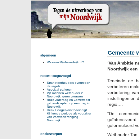
Gemeente w
algemeen
‘Van Ambitie n
Waarom MijnNoordwijk.nl?
Noordwijk een
recent toegevoegd
Teneinde de b
Strandtenthouders overtreden
verbeteren mak
de regels
Asociaal parkeren
verbetering va
Vijf mannen wethouder in
Noordwijk, geen vrouwen
instellingen en
Roze Zaterdag en Zomerfeest
gehandicapten op één dag in
regio….
Noordwijk
Henk Hoogervorst beëindigt
“De communica
klinkende periode als voorzitter
van voetvalvereniging
geïntensiveer
Noordwijk
geformuleerd vo
onderwerpen
Wethouder Ton v