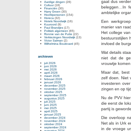
gaat dus verde
Aardige dingen
(28)
Cultuur
(18)
beleggen…In fe
Financiën
(30)
Harry Groen
(30)
ambtelijke orga
Hoofdpersonen
(154)
Horeca
(32)
Een werkgroep
Hotels Noordwijk
(16)
Kuuroord
(9)
manier van raad
Paul Brandjes
(17)
Politiek algemeen
(65)
Het college van
Ronnie van de Putte
(22)
Verkiezingen Noordwijk
(13)
bestuursstijlen 
Victor Salman
(2)
invloed de burge
Wilhelmina Boulevard
(45)
Wat details sta
archieven
niet dat de ge
vrouwtje komen
juli 2026
juni 2026
mei 2026
Maar dat, best
april 2026
maart 2026
zelf doen. Niet
februari 2026
januari 2026
investeren ove
december 2025
zingen en op ti
november 2025
oktober 2025
september 2025
Nu de PVV hier 
augustus 2025
juli 2025
die eerst de lok
juni 2025
mei 2025
partij is geword
april 2025
januari 2025
Die overloop n
december 2024
november 2024
Net als in Urk 
oktober 2024
september 2024
in de vroege u
augustus 2024