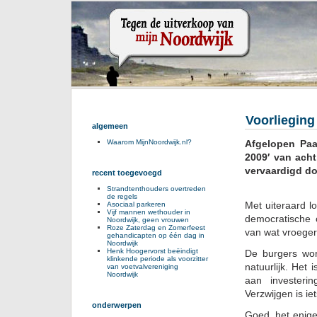
Voorliegin
algemeen
Afgelopen Paa
Waarom MijnNoordwijk.nl?
2009′ van acht
vervaardigd d
recent toegevoegd
Strandtenthouders overtreden
de regels
Met uiteraard l
Asociaal parkeren
Vijf mannen wethouder in
democratische c
Noordwijk, geen vrouwen
Roze Zaterdag en Zomerfeest
van wat vroeger
gehandicapten op één dag in
Noordwijk
Henk Hoogervorst beëindigt
De burgers wor
klinkende periode als voorzitter
natuurlijk. Het 
van voetvalvereniging
Noordwijk
aan investerin
Verzwijgen is ie
onderwerpen
Goed, het enige 