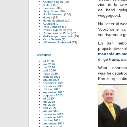
Aardige dingen
(28)
zien, de bouw v
Cultuur
(18)
Financiën
(30)
de hand gelop
Harry Groen
(30)
Hoofdpersonen
(154)
weggegooid.
Horeca
(32)
Hotels Noordwijk
(16)
Nu ligt er al w
Kuuroord
(9)
Paul Brandjes
(17)
Voorproefje va
Politiek algemeen
(65)
Ronnie van de Putte
(22)
voortvarende g
Verkiezingen Noordwijk
(13)
Victor Salman
(2)
Wilhelmina Boulevard
(45)
En dan hebbe
projectontwik
mausoleum moe
archieven
enige transparan
juli 2026
juni 2026
Want daarvoo
mei 2026
april 2026
waarheidsgetrouw
maart 2026
februari 2026
Een zeurpiet di
januari 2026
december 2025
november 2025
oktober 2025
september 2025
augustus 2025
juli 2025
juni 2025
mei 2025
april 2025
januari 2025
december 2024
november 2024
oktober 2024
september 2024
augustus 2024