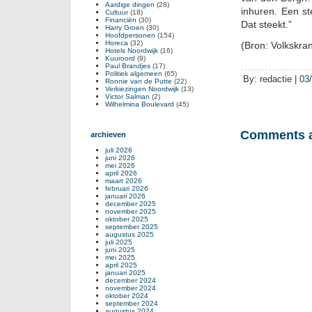
Aardige dingen
(28)
inhuren. Een st
Cultuur
(18)
Financiën
(30)
Dat steekt.”
Harry Groen
(30)
Hoofdpersonen
(154)
Horeca
(32)
(Bron: Volkskra
Hotels Noordwijk
(16)
Kuuroord
(9)
Paul Brandjes
(17)
Politiek algemeen
(65)
By: redactie |
03
Ronnie van de Putte
(22)
Verkiezingen Noordwijk
(13)
Victor Salman
(2)
Wilhelmina Boulevard
(45)
Comments a
archieven
juli 2026
juni 2026
mei 2026
april 2026
maart 2026
februari 2026
januari 2026
december 2025
november 2025
oktober 2025
september 2025
augustus 2025
juli 2025
juni 2025
mei 2025
april 2025
januari 2025
december 2024
november 2024
oktober 2024
september 2024
augustus 2024