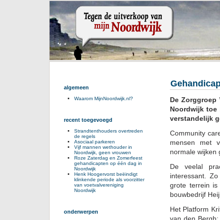
Gehandicap
algemeen
De Zorggroep ’
Waarom MijnNoordwijk.nl?
Noordwijk toe
verstandelijk
recent toegevoegd
Strandtenthouders overtreden
Community care 
de regels
mensen met ve
Asociaal parkeren
Vijf mannen wethouder in
normale wijken 
Noordwijk, geen vrouwen
Roze Zaterdag en Zomerfeest
gehandicapten op één dag in
De veelal pra
Noordwijk
Henk Hoogervorst beëindigt
interessant. Z
klinkende periode als voorzitter
grote terrein i
van voetvalvereniging
Noordwijk
bouwbedrijf Hei
Het Platform Kr
onderwerpen
van den Bergh: 