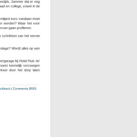
destijds. Jammer dat er nog
aad en college, zowel in de
 miljard euro vandaan moet
van worden? Waar het voor
rvan gaan profiteren.
te schrikken van het eerste
endage? Wordt alles op een
ergarage bij Hotel Huis ter
moest kennelijk verzwegen
keer door het dorp laten
ackback
|
Comments [RSS