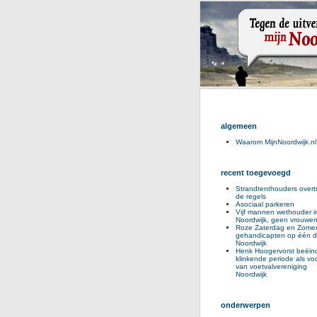
algemeen
Waarom MijnNoordwijk.nl
recent toegevoegd
Strandtenthouders overt
de regels
Asociaal parkeren
Vijf mannen wethouder i
Noordwijk, geen vrouwe
Roze Zaterdag en Zomer
gehandicapten op één d
Noordwijk
Henk Hoogervorst beëind
klinkende periode als voo
van voetvalvereniging
Noordwijk
onderwerpen