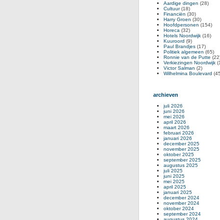
Aardige dingen
(28)
Cultuur
(18)
Financiën
(30)
Harry Groen
(30)
Hoofdpersonen
(154)
Horeca
(32)
Hotels Noordwijk
(16)
Kuuroord
(9)
Paul Brandjes
(17)
Politiek algemeen
(65)
Ronnie van de Putte
(22
Verkiezingen Noordwijk
(
Victor Salman
(2)
Wilhelmina Boulevard
(45
archieven
juli 2026
juni 2026
mei 2026
april 2026
maart 2026
februari 2026
januari 2026
december 2025
november 2025
oktober 2025
september 2025
augustus 2025
juli 2025
juni 2025
mei 2025
april 2025
januari 2025
december 2024
november 2024
oktober 2024
september 2024
augustus 2024