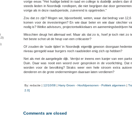
vorige eeuw. “Het huidige beleid in raad en college is duidelijk anders dan 
steeds lieden in Noordwijk rondlopen, die niet begrijpen dat door gemeenter
vorige als in deze raadsperiode, zuiverend is opgetreden.”
Zou dat zo zijn? Mogen we, bijvoorbeeld, weten, waar dat bedrag van 12,6
komen voor de investeringen? En wie daar beter en wie daar slechter 
nodig is? Welke adviseurs, projectontwikkelaars en aannemingsbedrijven hie
)
Misschien deugt het allemaal wel. Maar als dat zo is, hoef je toch niet zo 
13)
het beste schot uit de heup van een criticaster?
)
Of zouden de ‘oude tijden’ in Noordwijk eigenlijk gewoon doorgaan hedent
niveau geregeld waar burgers noch raadsleden enig zich op hebben?
Net als met de aangelegde dijk. Verrijst er ineens een kanjer van een parke
Duin. Daar was nooit een woord over gesproken in de voorlichting. Dat 
worden voor de bevolking? Straks weer een hele stroom extra autover
denderen en de grote ondernemingen daaraan laten verdienen?
By: redactie |
12/10/08
|
Harry Groen
-
Hoofdpersonen
-
Politiek algemeen
|
Tr
2.0]
Comments are closed