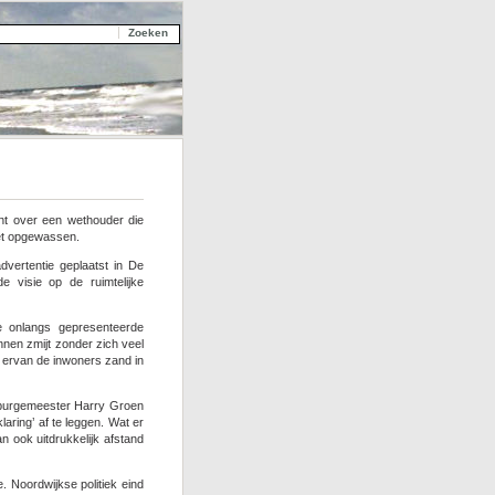
ant over een wethouder die
iet opgewassen.
dvertentie geplaatst in De
 visie op de ruimtelijke
e onlangs gepresenteerde
annen zmijt zonder zich veel
ervan de inwoners zand in
 burgemeester Harry Groen
aring’ af te leggen. Wat er
n ook uitdrukkelijk afstand
. Noordwijkse politiek eind