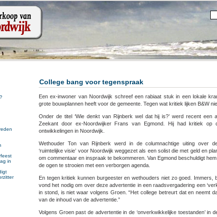
College bang voor tegenspraak
Een ex-inwoner van Noordwijk schreef een rabiaat stuk in een lokale kr
?
grote bouwplannen heeft voor de gemeente. Tegen wat kritiek lijken B&W n
Onder de titel ‘Wie denkt van Rijnberk wel dat hij is?’ werd recent een a
Zeekant door ex-Noordwijker Frans van Egmond. Hij had kritiek op de
reden
ontwikkelingen in Noordwijk.
Wethouder Ton van Rijnberk werd in de columnachtige uiting over d
n
‘ruimtelijke visie’ voor Noordwijk weggezet als een solist die met geld en pl
n
feest
om commentaar en inspraak te bekommeren. Van Egmond beschuldigt hem 
ag in
de ogen te strooien met een verborgen agenda.
igt
rzitter
En tegen kritiek kunnen burgeester en wethouders niet zo goed. Immers,
vond het nodig om over deze advertentie in een raadsvergadering een ‘verkl
in stond, is niet waar volgens Groen. “Het college betreurt dat en neemt da
van de inhoud van de advertentie.”
Volgens Groen past de advertentie in de ‘onverkwikkelijke toestanden’ in de