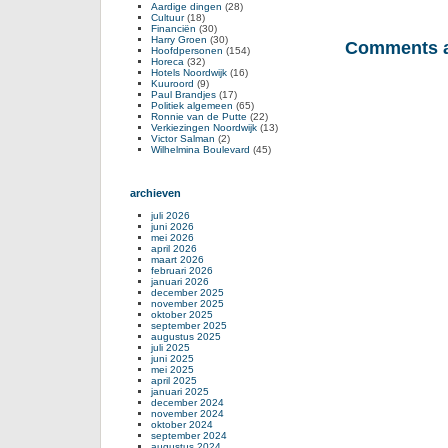
Aardige dingen
(28)
Cultuur
(18)
Financiën
(30)
Harry Groen
(30)
Comments a
Hoofdpersonen
(154)
Horeca
(32)
Hotels Noordwijk
(16)
Kuuroord
(9)
Paul Brandjes
(17)
Politiek algemeen
(65)
Ronnie van de Putte
(22)
Verkiezingen Noordwijk
(13)
Victor Salman
(2)
Wilhelmina Boulevard
(45)
archieven
juli 2026
juni 2026
mei 2026
april 2026
maart 2026
februari 2026
januari 2026
december 2025
november 2025
oktober 2025
september 2025
augustus 2025
juli 2025
juni 2025
mei 2025
april 2025
januari 2025
december 2024
november 2024
oktober 2024
september 2024
augustus 2024