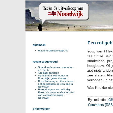
Een rot geb
algemeen
Youp van ’t Hek 
Waarom MijnNoordwijk.nl?
2007: “De Belgi
smakeloze proj
recent toegevoegd
hoogbouw. Of j
Strandtenthouders overtreden
ziet niets ande
de regels
Asociaal parkeren
zee staren. Al
Vijf mannen wethouder in
Noordwijk, geen vrouwen
verboden! In het
Roze Zaterdag en Zomerfeest
gehandicapten op één dag in
Noordwijk
Was Knokke niet
Henk Hoogervorst beëindigt
klinkende periode als voorzitter
van voetvalvereniging
Noordwijk
By: redactie |
08
Comments [RSS 
onderwerpen