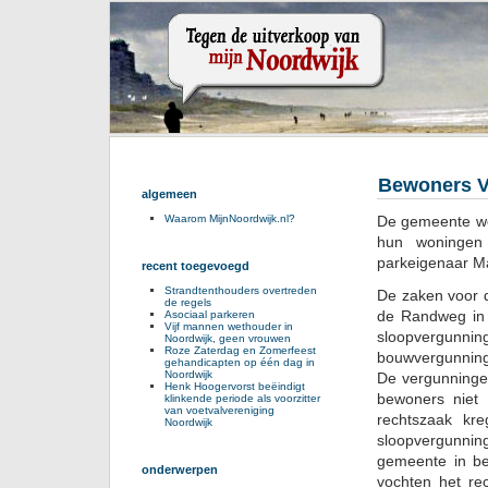
Bewoners V
algemeen
De gemeente wo
Waarom MijnNoordwijk.nl?
hun woningen
parkeigenaar Ma
recent toegevoegd
Strandtenthouders overtreden
De zaken voor d
de regels
de Randweg in 
Asociaal parkeren
Vijf mannen wethouder in
sloopvergunni
Noordwijk, geen vrouwen
Roze Zaterdag en Zomerfeest
bouwvergunning
gehandicapten op één dag in
Noordwijk
De vergunningen
Henk Hoogervorst beëindigt
bewoners niet 
klinkende periode als voorzitter
van voetvalvereniging
rechtszaak kr
Noordwijk
sloopvergunni
gemeente in be
onderwerpen
vochten het r