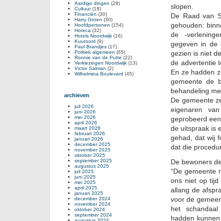
Aardige dingen
(28)
slopen.
Cultuur
(18)
Financiën
(30)
De Raad van St
Harry Groen
(30)
gehouden: binn
Hoofdpersonen
(154)
Horeca
(32)
de -verlening
Hotels Noordwijk
(16)
Kuuroord
(9)
gegeven in de 
Paul Brandjes
(17)
Politiek algemeen
(65)
gezien is niet 
Ronnie van de Putte
(22)
de advertentie 
Verkiezingen Noordwijk
(13)
Victor Salman
(2)
En ze hadden ze
Wilhelmina Boulevard
(45)
gemeente de b
behandeling me
archieven
De gemeente ze
juli 2026
eigenaren va
juni 2026
mei 2026
geprobeerd een 
april 2026
de uitspraak is
maart 2026
februari 2026
gehad, dat wij 
januari 2026
december 2025
dat die procedur
november 2025
oktober 2025
september 2025
De bewoners de
augustus 2025
“De gemeente m
juli 2025
juni 2025
ons niet op tijd
mei 2025
april 2025
allang de afspr
januari 2025
voor de gemeent
december 2024
november 2024
het schandaal 
oktober 2024
september 2024
hadden kunnen 
augustus 2024