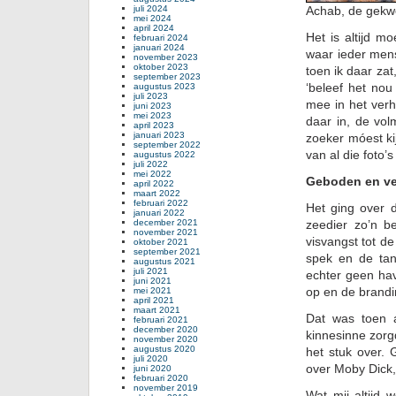
juli 2024
Achab, de gekwe
mei 2024
april 2024
Het is altijd m
februari 2024
januari 2024
waar ieder mens
november 2023
oktober 2023
toen ik daar za
september 2023
‘beleef het nou
augustus 2023
juli 2023
mee in het verh
juni 2023
mei 2023
daar in, de vo
april 2023
januari 2023
zoeker móest ki
september 2022
van al die foto’
augustus 2022
juli 2022
mei 2022
Geboden en v
april 2022
maart 2022
februari 2022
Het ging over 
januari 2022
december 2021
zeedier zo’n b
november 2021
visvangst tot d
oktober 2021
september 2021
spek en de tan
augustus 2021
juli 2021
echter geen hav
juni 2021
op en de brandi
mei 2021
april 2021
maart 2021
Dat was toen a
februari 2021
december 2020
kinnesinne zor
november 2020
augustus 2020
het stuk over. 
juli 2020
over Moby Dick,
juni 2020
februari 2020
november 2019
Wat mij altijd 