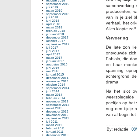
oktober 2019
september 2019
samenwerking me
juli 2019
maart 2019
producenten, w
september 2018
van in je ziel b
juli 2018
juni 2018
verhaal, het or
april 2018
maart 2018
Alles klopte zo!!
februari 2018
januari 2018
Vervoering
december 2017
oktober 2017
september 2017
De late zon li
juli 2017
juni 2017
ontvouwde zich
april 2017
maart 2017
Fabiola, die do
januari 2017
en haar manke
augustus 2016
juni 2016
spanning opri
mei 2016
januari 2015
achtergrond, d
december 2014
november 2014
drama.
oktober 2014
september 2014
Na het slot o
juni 2014
maart 2014
weerspiegelde
februari 2014
november 2013
poeltjes op het
september 2013
nog een tijdje 
maart 2013
december 2012
van af begin tot
november 2012
september 2011
juli 2011
maart 2011
februari 2011
By: redactie |
08
januari 2011
december 2010