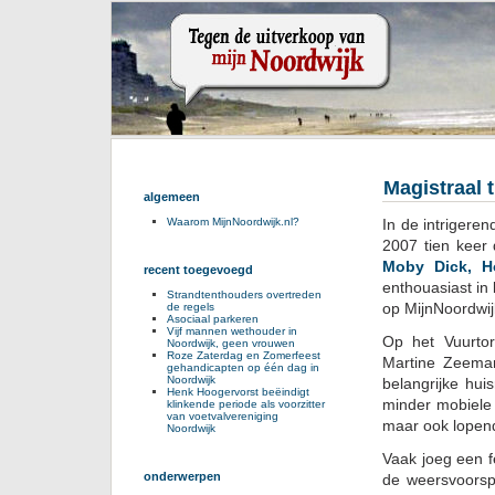
Magistraal 
algemeen
In de intrigere
Waarom MijnNoordwijk.nl?
2007 tien keer 
Moby Dick, H
recent toegevoegd
enthouasiast in
Strandtenthouders overtreden
op MijnNoordwijk
de regels
Asociaal parkeren
Vijf mannen wethouder in
Op het Vuurtor
Noordwijk, geen vrouwen
Roze Zaterdag en Zomerfeest
Martine Zeeman
gehandicapten op één dag in
Noordwijk
belangrijke hui
Henk Hoogervorst beëindigt
minder mobiele 
klinkende periode als voorzitter
van voetvalvereniging
maar ook lopen
Noordwijk
Vaak joeg een f
onderwerpen
de weersvoorspe