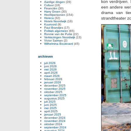
kon verdrijven.
Aardige dingen
(28)
Cultuur
(18)
een andere were
Financiën
(30)
Harry Groen
(30)
drama van tie
Hoofdpersonen
(154)
strandtheater z
Horeca
(32)
Hotels Noordwijk
(16)
Kuuroord
(9)
Paul Brandjes
(17)
Politiek algemeen
(65)
Ronnie van de Putte
(22)
Verkiezingen Noordwijk
(13)
Victor Salman
(2)
Wilhelmina Boulevard
(45)
archieven
juli 2026
juni 2026
mei 2026
april 2026
maart 2026
februari 2026
januari 2026
december 2025
november 2025
oktober 2025
september 2025
augustus 2025
juli 2025
juni 2025
mei 2025
april 2025
januari 2025
december 2024
november 2024
oktober 2024
september 2024
augustus 2024