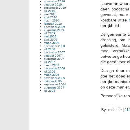
november 2010
flauwe antwoord
oktober 2010
september 2010
geen boodschap
juli 2010
geweest, maar h
juni 2010
april 2010
kostbare wijze
maart 2010
februari 2010
eerlijkheid.
december 2009
augustus 2009
juli 2009
De gemeente to
mei 2009
dressing, om l
april 2009
maart 2009
geluisterd. Maa
december 2008
juli 2008
mooi verpakk
december 2007
oktober 2007
betweterige hou
augustus 2007
die goed voor zi
juli 2007
maart 2007
december 2006
Dus ga door m
juli 2006
maart 2006
doe het goed en
november 2005
eerlijke manier
oktober 2005
september 2004
op deze manier.
augustus 2004
juli 2004
Persoonlijke reac
By: redactie |
11