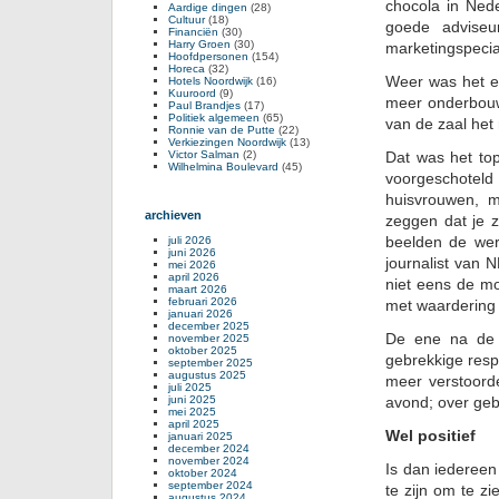
chocola in Nede
Aardige dingen
(28)
Cultuur
(18)
goede adviseu
Financiën
(30)
Harry Groen
(30)
marketingspecial
Hoofdpersonen
(154)
Horeca
(32)
Weer was het ev
Hotels Noordwijk
(16)
Kuuroord
(9)
meer onderbouw
Paul Brandjes
(17)
Politiek algemeen
(65)
van de zaal het 
Ronnie van de Putte
(22)
Verkiezingen Noordwijk
(13)
Victor Salman
(2)
Dat was het to
Wilhelmina Boulevard
(45)
voorgeschotel
huisvrouwen, mi
archieven
zeggen dat je z
beelden de wer
juli 2026
juni 2026
journalist van
mei 2026
april 2026
niet eens de mo
maart 2026
februari 2026
met waardering 
januari 2026
december 2025
De ene na de 
november 2025
oktober 2025
gebrekkige res
september 2025
augustus 2025
meer verstoorde
juli 2025
juni 2025
avond; over geb
mei 2025
april 2025
Wel positief
januari 2025
december 2024
november 2024
Is dan iedereen
oktober 2024
september 2024
te zijn om te z
augustus 2024