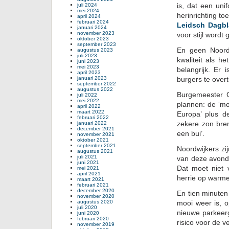
is, dat een uni
juli 2024
mei 2024
herinrichting toe
april 2024
februari 2024
Leidsch Dagbla
januari 2024
november 2023
voor stijl word
oktober 2023
september 2023
En geen Noord
augustus 2023
juli 2023
kwaliteit als h
juni 2023
mei 2023
belangrijk. Er
april 2023
januari 2023
burgers te overt
september 2022
augustus 2022
Burgemeester 
juli 2022
mei 2022
plannen: de ‘mo
april 2022
maart 2022
Europa’ plus d
februari 2022
zekere zon bre
januari 2022
december 2021
een bui’.
november 2021
oktober 2021
september 2021
Noordwijkers z
augustus 2021
juli 2021
van deze avond 
juni 2021
Dat moet niet 
mei 2021
april 2021
herrie op warme
maart 2021
februari 2021
december 2020
En tien minuten
november 2020
augustus 2020
mooi weer is, 
juli 2020
nieuwe parkeerg
juni 2020
februari 2020
risico voor de v
november 2019