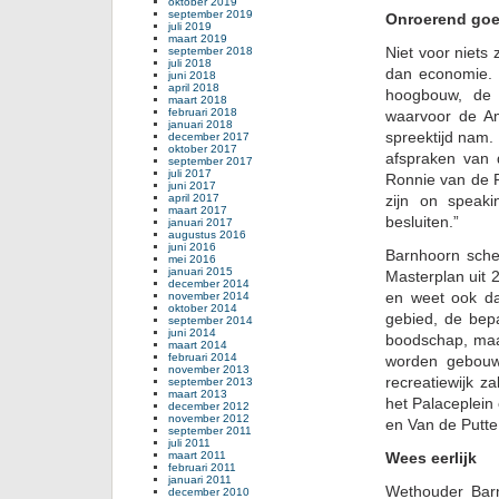
oktober 2019
september 2019
Onroerend go
juli 2019
maart 2019
Niet voor niets
september 2018
juli 2018
dan economie. 
juni 2018
april 2018
hoogbouw, de 
maart 2018
februari 2018
waarvoor de A
januari 2018
spreektijd nam.
december 2017
oktober 2017
afspraken van
september 2017
juli 2017
Ronnie van de 
juni 2017
april 2017
zijn on speak
maart 2017
besluiten.”
januari 2017
augustus 2016
juni 2016
Barnhoorn schet
mei 2016
januari 2015
Masterplan uit 
december 2014
en weet ook da
november 2014
oktober 2014
gebied, de bepa
september 2014
juni 2014
boodschap, maa
maart 2014
februari 2014
worden gebouw
november 2013
recreatiewijk z
september 2013
maart 2013
het Palaceplei
december 2012
november 2012
en Van de Putte
september 2011
juli 2011
maart 2011
Wees eerlijk
februari 2011
januari 2011
Wethouder Barn
december 2010