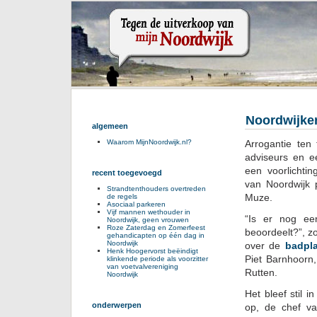
Noordwijker
algemeen
Arrogantie ten
Waarom MijnNoordwijk.nl?
adviseurs en e
een voorlichti
recent toegevoegd
van Noordwijk 
Strandtenthouders overtreden
Muze.
de regels
Asociaal parkeren
Vijf mannen wethouder in
“Is er nog ee
Noordwijk, geen vrouwen
Roze Zaterdag en Zomerfeest
beoordeelt?”, z
gehandicapten op één dag in
Noordwijk
over de
badpla
Henk Hoogervorst beëindigt
Piet Barnhoorn,
klinkende periode als voorzitter
van voetvalvereniging
Rutten.
Noordwijk
Het bleef stil 
onderwerpen
op, de chef va