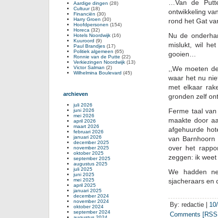
…Van de Putte 
Aardige dingen
(28)
Cultuur
(18)
ontwikkeling va
Financiën
(30)
Harry Groen
(30)
rond het Gat van
Hoofdpersonen
(154)
Horeca
(32)
Nu de onderha
Hotels Noordwijk
(16)
Kuuroord
(9)
mislukt, wil h
Paul Brandjes
(17)
Politiek algemeen
(65)
gooien…
Ronnie van de Putte
(22)
Verkiezingen Noordwijk
(13)
Victor Salman
(2)
,,We moeten de
Wilhelmina Boulevard
(45)
waar het nu niet
met elkaar rak
archieven
gronden zelf on
juli 2026
Ferme taal van 
juni 2026
mei 2026
maakte door aa
april 2026
maart 2026
afgehuurde hot
februari 2026
januari 2026
van Barnhoorn 
december 2025
over het rappo
november 2025
oktober 2025
zeggen: ik weet 
september 2025
augustus 2025
juli 2025
We hadden net
juni 2025
mei 2025
sjacheraars en 
april 2025
januari 2025
december 2024
november 2024
By: redactie |
10
oktober 2024
september 2024
Comments [RSS 
augustus 2024