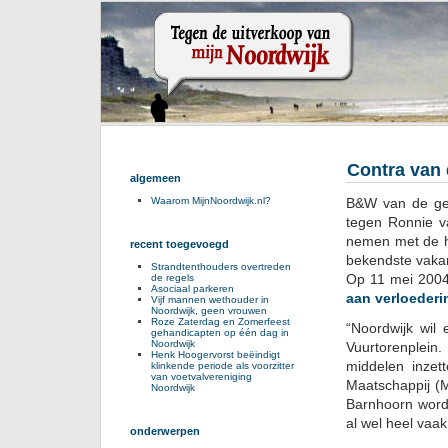
Contra van 
algemeen
B&W van de ge
Waarom MijnNoordwijk.nl?
tegen Ronnie v
nemen met de he
recent toegevoegd
bekendste vakan
Strandtenthouders overtreden
Op 11 mei 2004
de regels
Asociaal parkeren
aan verloederi
Vijf mannen wethouder in
Noordwijk, geen vrouwen
Roze Zaterdag en Zomerfeest
“Noordwijk wil
gehandicapten op één dag in
Noordwijk
Vuurtorenplein
Henk Hoogervorst beëindigt
middelen inzet
klinkende periode als voorzitter
van voetvalvereniging
Maatschappij (M
Noordwijk
Barnhoorn wordt
al wel heel vaa
onderwerpen