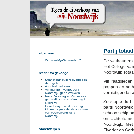
Partij totaa
algemeen
De wethouders 
Waarom MijnNoordwijk.nl?
Het College van
Noordwijk Totaal
recent toegevoegd
Strandtenthouders overtreden
Vijf raadslede
de regels
pappen en natho
Asociaal parkeren
Vijf mannen wethouder in
vernietigende r
Noordwijk, geen vrouwen
Roze Zaterdag en Zomerfeest
gehandicapten op één dag in
Zo stapte de ho
Noordwijk
Henk Hoogervorst beëindigt
partij Noordwijk
klinkende periode als voorzitter
schoon schip po
van voetvalvereniging
Noordwijk
en achterkamer
Noordwijk. Me
onderwerpen
Elvader en Carl