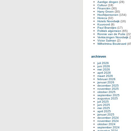
Aardige dingen
(28)
Cultuur
(18)
Financiën
(30)
Harry Groen
(30)
Hoofdpersonen
(154)
Horeca
(32)
Hotels Noordwijk
(16)
Kuuroord
(9)
Paul Brandjes
(17)
Politiek algemeen
(65)
Ronnie van de Putte
(22
Verkiezingen Noordwijk
(
Victor Salman
(2)
Wilhelmina Boulevard
(45
archieven
juli 2026
juni 2026
mei 2026
april 2026
maart 2026
februari 2026
januari 2026
december 2025
november 2025
oktober 2025
september 2025
augustus 2025
juli 2025
juni 2025
mei 2025
april 2025
januari 2025
december 2024
november 2024
oktober 2024
september 2024
augustus 2024