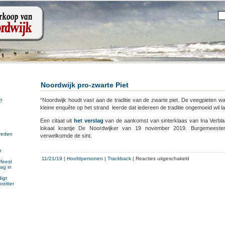
Noordwijk pro-zwarte Piet
“Noordwijk houdt vast aan de traditie van de zwarte piet. De veegpieten wa
?
kleine enquête op het strand leerde dat iedereen de traditie ongemoeid wil la
Een citaat uit
het verslag
van de aankomst van sinterklaas van Ina Verbl
lokaal krantje De Noordwijker van 19 november 2019. Burgemeeste
reden
verwelkomde de sint.
n
n
voor
11/21/19
|
Hoofdpersonen
|
Trackback
|
Reacties uitgeschakeld
feest
Noordwijk
ag in
pro-
igt
zwarte
rzitter
Piet