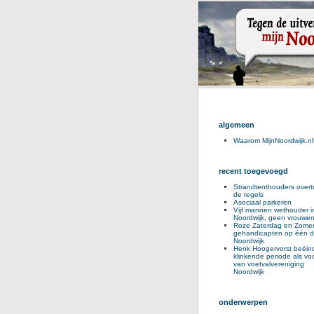
algemeen
Waarom MijnNoordwijk.nl
recent toegevoegd
Strandtenthouders overt
de regels
Asociaal parkeren
Vijf mannen wethouder i
Noordwijk, geen vrouwe
Roze Zaterdag en Zomer
gehandicapten op één d
Noordwijk
Henk Hoogervorst beëind
klinkende periode als voo
van voetvalvereniging
Noordwijk
onderwerpen