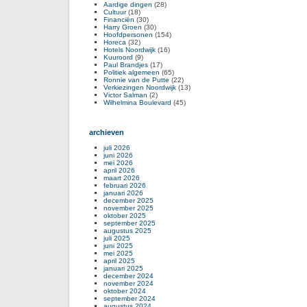
Aardige dingen
(28)
Cultuur
(18)
Financiën
(30)
Harry Groen
(30)
Hoofdpersonen
(154)
Horeca
(32)
Hotels Noordwijk
(16)
Kuuroord
(9)
Paul Brandjes
(17)
Politiek algemeen
(65)
Ronnie van de Putte
(22)
Verkiezingen Noordwijk
(13)
Victor Salman
(2)
Wilhelmina Boulevard
(45)
archieven
juli 2026
juni 2026
mei 2026
april 2026
maart 2026
februari 2026
januari 2026
december 2025
november 2025
oktober 2025
september 2025
augustus 2025
juli 2025
juni 2025
mei 2025
april 2025
januari 2025
december 2024
november 2024
oktober 2024
september 2024
augustus 2024