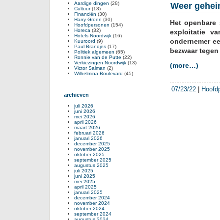
Aardige dingen
(28)
Weer gehei
Cultuur
(18)
Financiën
(30)
Harry Groen
(30)
Het openbare 
Hoofdpersonen
(154)
Horeca
(32)
exploitatie v
Hotels Noordwijk
(16)
ondernemer ee
Kuuroord
(9)
Paul Brandjes
(17)
bezwaar tegen 
Politiek algemeen
(65)
Ronnie van de Putte
(22)
Verkiezingen Noordwijk
(13)
(more…)
Victor Salman
(2)
Wilhelmina Boulevard
(45)
07/23/22
|
Hoofd
archieven
juli 2026
juni 2026
mei 2026
april 2026
maart 2026
februari 2026
januari 2026
december 2025
november 2025
oktober 2025
september 2025
augustus 2025
juli 2025
juni 2025
mei 2025
april 2025
januari 2025
december 2024
november 2024
oktober 2024
september 2024
augustus 2024