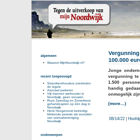
Vergunning 
algemeen
100.000 eur
Waarom MijnNoordwijk.nl?
Jonge onderne
vergunning te
recent toegevoegd
1.500 persone
Strandtenthouders overtreden
de regels
handig gedaan
Asociaal parkeren
onmogelijk zijn
Vijf mannen wethouder in
Noordwijk, geen vrouwen
Roze Zaterdag en Zomerfeest
(more…)
gehandicapten op één dag in
Noordwijk
Henk Hoogervorst beëindigt
klinkende periode als voorzitter
van voetvalvereniging
08/14/22
|
Hoofd
Noordwijk
onderwerpen