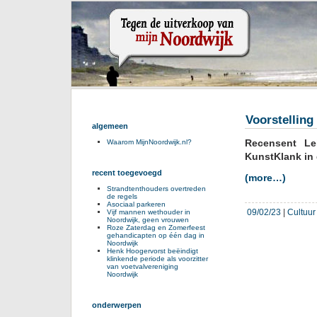
Voorstelling
algemeen
Recensent Lei
Waarom MijnNoordwijk.nl?
KunstKlank in 
recent toegevoegd
(more…)
Strandtenthouders overtreden
de regels
Asociaal parkeren
09/02/23
|
Cultuur
Vijf mannen wethouder in
Noordwijk, geen vrouwen
Roze Zaterdag en Zomerfeest
gehandicapten op één dag in
Noordwijk
Henk Hoogervorst beëindigt
klinkende periode als voorzitter
van voetvalvereniging
Noordwijk
onderwerpen