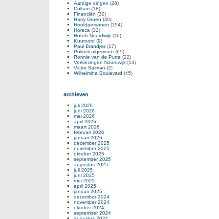
Aardige dingen
(28)
Cultuur
(18)
Financiën
(30)
Harry Groen
(30)
Hoofdpersonen
(154)
Horeca
(32)
Hotels Noordwijk
(16)
Kuuroord
(9)
Paul Brandjes
(17)
Politiek algemeen
(65)
Ronnie van de Putte
(22)
Verkiezingen Noordwijk
(13)
Victor Salman
(2)
Wilhelmina Boulevard
(45)
archieven
juli 2026
juni 2026
mei 2026
april 2026
maart 2026
februari 2026
januari 2026
december 2025
november 2025
oktober 2025
september 2025
augustus 2025
juli 2025
juni 2025
mei 2025
april 2025
januari 2025
december 2024
november 2024
oktober 2024
september 2024
augustus 2024