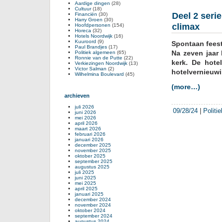
Aardige dingen
(28)
Cultuur
(18)
Deel 2 seri
Financiën
(30)
Harry Groen
(30)
climax
Hoofdpersonen
(154)
Horeca
(32)
Hotels Noordwijk
(16)
Kuuroord
(9)
Spontaan feest
Paul Brandjes
(17)
Na zeven jaar 
Politiek algemeen
(65)
Ronnie van de Putte
(22)
kerk. De hot
Verkiezingen Noordwijk
(13)
Victor Salman
(2)
hotelvernieuwi
Wilhelmina Boulevard
(45)
(more…)
archieven
juli 2026
09/28/24
|
Politi
juni 2026
mei 2026
april 2026
maart 2026
februari 2026
januari 2026
december 2025
november 2025
oktober 2025
september 2025
augustus 2025
juli 2025
juni 2025
mei 2025
april 2025
januari 2025
december 2024
november 2024
oktober 2024
september 2024
augustus 2024