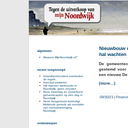
Nieuwbouw d
algemeen
hal wachten
Waarom MijnNoordwijk.nl?
De gemeenter
gestemd voor
recent toegevoegd
een nieuwe De 
Strandtenthouders overtreden
de regels
Asociaal parkeren
(more…)
Vijf mannen wethouder in
Noordwijk, geen vrouwen
Roze Zaterdag en Zomerfeest
gehandicapten op één dag in
09/30/23
|
Financi
Noordwijk
Henk Hoogervorst beëindigt
klinkende periode als voorzitter
van voetvalvereniging
Noordwijk
onderwerpen