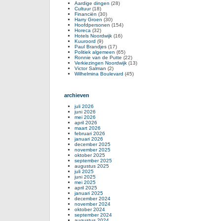
Aardige dingen
(28)
Cultuur
(18)
Financiën
(30)
Harry Groen
(30)
Hoofdpersonen
(154)
Horeca
(32)
Hotels Noordwijk
(16)
Kuuroord
(9)
Paul Brandjes
(17)
Politiek algemeen
(65)
Ronnie van de Putte
(22)
Verkiezingen Noordwijk
(13)
Victor Salman
(2)
Wilhelmina Boulevard
(45)
archieven
juli 2026
juni 2026
mei 2026
april 2026
maart 2026
februari 2026
januari 2026
december 2025
november 2025
oktober 2025
september 2025
augustus 2025
juli 2025
juni 2025
mei 2025
april 2025
januari 2025
december 2024
november 2024
oktober 2024
september 2024
augustus 2024