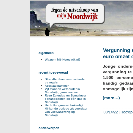
Vergunning s
algemeen
euro omzet o
Waarom MijnNoordwijk.nl?
Jonge onderne
vergunning te
recent toegevoegd
1.500 persone
Strandtenthouders overtreden
de regels
handig gedaan
Asociaal parkeren
onmogelijk zijn
Vijf mannen wethouder in
Noordwijk, geen vrouwen
Roze Zaterdag en Zomerfeest
(more…)
gehandicapten op één dag in
Noordwijk
Henk Hoogervorst beëindigt
klinkende periode als voorzitter
08/14/22
|
Hoofdp
van voetvalvereniging
Noordwijk
onderwerpen