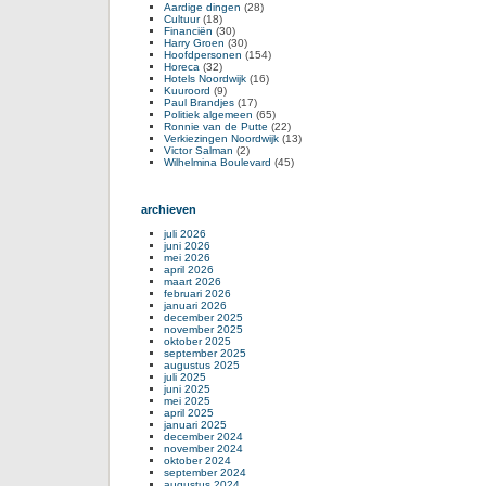
Aardige dingen
(28)
Cultuur
(18)
Financiën
(30)
Harry Groen
(30)
Hoofdpersonen
(154)
Horeca
(32)
Hotels Noordwijk
(16)
Kuuroord
(9)
Paul Brandjes
(17)
Politiek algemeen
(65)
Ronnie van de Putte
(22)
Verkiezingen Noordwijk
(13)
Victor Salman
(2)
Wilhelmina Boulevard
(45)
archieven
juli 2026
juni 2026
mei 2026
april 2026
maart 2026
februari 2026
januari 2026
december 2025
november 2025
oktober 2025
september 2025
augustus 2025
juli 2025
juni 2025
mei 2025
april 2025
januari 2025
december 2024
november 2024
oktober 2024
september 2024
augustus 2024