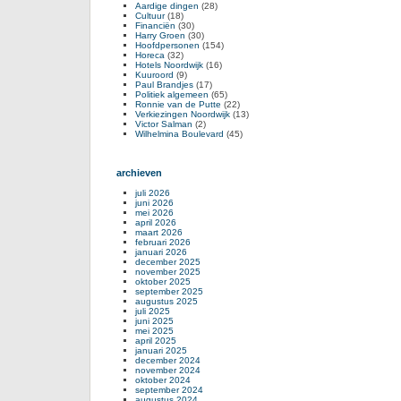
Aardige dingen
(28)
Cultuur
(18)
Financiën
(30)
Harry Groen
(30)
Hoofdpersonen
(154)
Horeca
(32)
Hotels Noordwijk
(16)
Kuuroord
(9)
Paul Brandjes
(17)
Politiek algemeen
(65)
Ronnie van de Putte
(22)
Verkiezingen Noordwijk
(13)
Victor Salman
(2)
Wilhelmina Boulevard
(45)
archieven
juli 2026
juni 2026
mei 2026
april 2026
maart 2026
februari 2026
januari 2026
december 2025
november 2025
oktober 2025
september 2025
augustus 2025
juli 2025
juni 2025
mei 2025
april 2025
januari 2025
december 2024
november 2024
oktober 2024
september 2024
augustus 2024