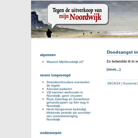
Doodsangst in
algemeen
Zo belandde ik in e
Waarom MijnNoordwijk.nl?
(more…)
recent toegevoegd
Strandtenthouders overtreden
09/16/24
|
Kuuroord
de regels
Asociaal parkeren
Vijf mannen wethouder in
Noordwijk, geen vrouwen
Roze Zaterdag en Zomerfeest
gehandicapten op één dag in
Noordwijk
Henk Hoogervorst beëindigt
klinkende periode als voorzitter
van voetvalvereniging
Noordwijk
onderwerpen