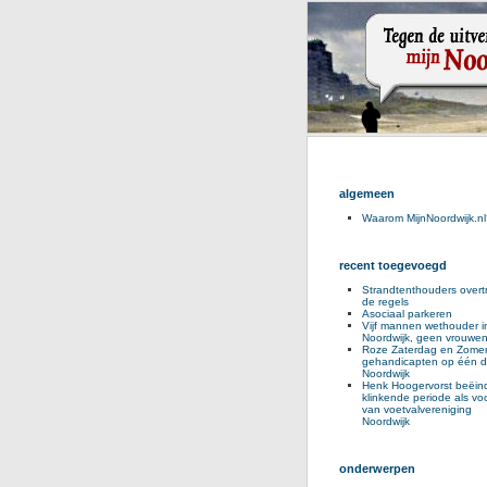
algemeen
Waarom MijnNoordwijk.nl
recent toegevoegd
Strandtenthouders overt
de regels
Asociaal parkeren
Vijf mannen wethouder i
Noordwijk, geen vrouwe
Roze Zaterdag en Zomer
gehandicapten op één d
Noordwijk
Henk Hoogervorst beëind
klinkende periode als voo
van voetvalvereniging
Noordwijk
onderwerpen