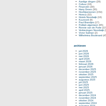
Aardige dingen
(28)
Cultuur
(18)
Financiën
(30)
Harry Groen
(30)
Hoofdpersonen
(154)
Horeca
(32)
Hotels Noordwijk
(16)
Kuuroord
(9)
Paul Brandjes
(17)
Politiek algemeen
(65)
Ronnie van de Putte
(22
Verkiezingen Noordwijk
(
Victor Salman
(2)
Wilhelmina Boulevard
(45
archieven
juli 2026
juni 2026
mei 2026
april 2026
maart 2026
februari 2026
januari 2026
december 2025
november 2025
oktober 2025
september 2025
augustus 2025
juli 2025
juni 2025
mei 2025
april 2025
januari 2025
december 2024
november 2024
oktober 2024
september 2024
augustus 2024