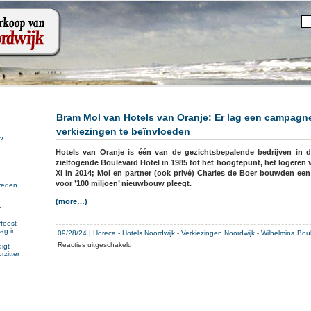
Bram Mol van Hotels van Oranje: Er lag een campagn
verkiezingen te beïnvloeden
?
Hotels van Oranje is één van de gezichtsbepalende bedrijven in d
zieltogende Boulevard Hotel in 1985 tot het hoogtepunt, het logeren
Xi in 2014; Mol en partner (ook privé) Charles de Boer bouwden een 
voor ’100 miljoen’ nieuwbouw pleegt.
reden
(more…)
n
n
feest
ag in
09/28/24
|
Horeca
-
Hotels Noordwijk
-
Verkiezingen Noordwijk
-
Wilhelmina Bou
voor
Reacties uitgeschakeld
igt
rzitter
Bram
Mol
van
Hotels
van