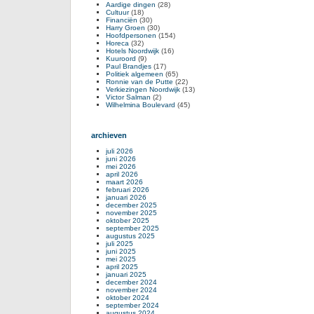
Aardige dingen
(28)
Cultuur
(18)
Financiën
(30)
Harry Groen
(30)
Hoofdpersonen
(154)
Horeca
(32)
Hotels Noordwijk
(16)
Kuuroord
(9)
Paul Brandjes
(17)
Politiek algemeen
(65)
Ronnie van de Putte
(22)
Verkiezingen Noordwijk
(13)
Victor Salman
(2)
Wilhelmina Boulevard
(45)
archieven
juli 2026
juni 2026
mei 2026
april 2026
maart 2026
februari 2026
januari 2026
december 2025
november 2025
oktober 2025
september 2025
augustus 2025
juli 2025
juni 2025
mei 2025
april 2025
januari 2025
december 2024
november 2024
oktober 2024
september 2024
augustus 2024