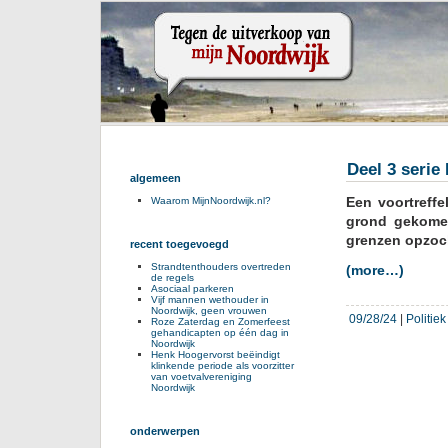
Deel 3 serie
algemeen
Een voortreffe
Waarom MijnNoordwijk.nl?
grond gekome
grenzen opzoch
recent toegevoegd
Strandtenthouders overtreden
(more…)
de regels
Asociaal parkeren
Vijf mannen wethouder in
Noordwijk, geen vrouwen
09/28/24
|
Politie
Roze Zaterdag en Zomerfeest
gehandicapten op één dag in
Noordwijk
Henk Hoogervorst beëindigt
klinkende periode als voorzitter
van voetvalvereniging
Noordwijk
onderwerpen