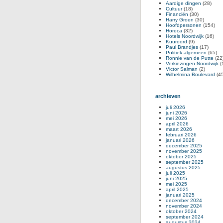
Aardige dingen
(28)
Cultuur
(18)
Financiën
(30)
Harry Groen
(30)
Hoofdpersonen
(154)
Horeca
(32)
Hotels Noordwijk
(16)
Kuuroord
(9)
Paul Brandjes
(17)
Politiek algemeen
(65)
Ronnie van de Putte
(22
Verkiezingen Noordwijk
(
Victor Salman
(2)
Wilhelmina Boulevard
(45
archieven
juli 2026
juni 2026
mei 2026
april 2026
maart 2026
februari 2026
januari 2026
december 2025
november 2025
oktober 2025
september 2025
augustus 2025
juli 2025
juni 2025
mei 2025
april 2025
januari 2025
december 2024
november 2024
oktober 2024
september 2024
augustus 2024