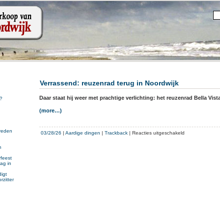
Verrassend: reuzenrad terug in Noordwijk
Daar staat hij weer met prachtige verlichting: het reuzenrad Bella Vist
?
(more…)
reden
voor
03/28/26
|
Aardige dingen
|
Trackback
|
Reacties uitgeschakeld
Verrassend:
n
reuzenrad
n
terug
feest
ag in
in
Noordwijk
igt
rzitter