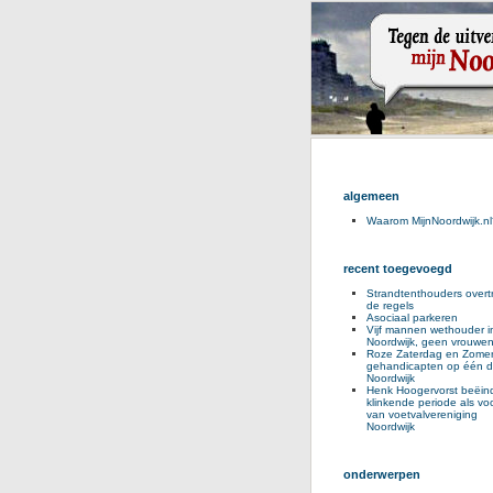
algemeen
Waarom MijnNoordwijk.nl
recent toegevoegd
Strandtenthouders overt
de regels
Asociaal parkeren
Vijf mannen wethouder i
Noordwijk, geen vrouwe
Roze Zaterdag en Zomer
gehandicapten op één d
Noordwijk
Henk Hoogervorst beëind
klinkende periode als voo
van voetvalvereniging
Noordwijk
onderwerpen