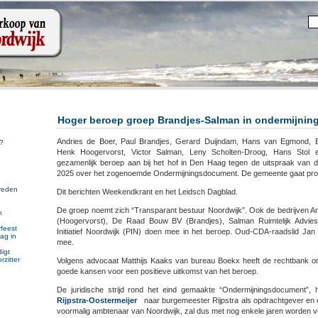
Hoger beroep groep Brandjes-Salman in ondermijnin
Andries de Boer, Paul Brandjes, Gerard Duijndam, Hans van Egmond, 
?
Henk Hoogervorst, Victor Salman, Leny Scholten-Droog, Hans Stol 
gezamenlijk beroep aan bij het hof in Den Haag tegen de uitspraak van 
2025 over het zogenoemde Ondermijningsdocument. De gemeente gaat pro 
reden
Dit berichten Weekendkrant en het Leidsch Dagblad.
De groep noemt zich “Transparant bestuur Noordwijk”. Ook de bedrijven A
n
(Hoogervorst), De Raad Bouw BV (Brandjes), Salman Ruimtelijk Advies
n
feest
Initiatief Noordwijk (PIN) doen mee in het beroep. Oud-CDA-raadslid Jan 
ag in
mee.
igt
rzitter
Volgens advocaat Matthijs Kaaks van bureau Boekx heeft de rechtbank onju
goede kansen voor een positieve uitkomst van het beroep.
De juridische strijd rond het eind gemaakte “Ondermijningsdocument”,
Rijpstra-Oostermeijer
naar burgemeester Rijpstra als opdrachtgever en o
voormalig ambtenaar van Noordwijk, zal dus met nog enkele jaren worden v