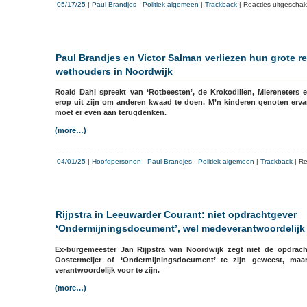
05/17/25
|
Paul Brandjes
-
Politiek algemeen
|
Trackback
|
Reacties uitgeschak
Paul Brandjes en Victor Salman verliezen hun grote r
wethouders in Noordwijk
Roald Dahl spreekt van ‘Rotbeesten’, de Krokodillen, Miereneters 
erop uit zijn om anderen kwaad te doen. M’n kinderen genoten ervan
moet er even aan terugdenken.
(more…)
04/01/25
|
Hoofdpersonen
-
Paul Brandjes
-
Politiek algemeen
|
Trackback
|
Re
Rijpstra in Leeuwarder Courant: niet opdrachtgever
‘Ondermijningsdocument’, wel medeverantwoordelijk
Ex-burgemeester Jan Rijpstra van Noordwijk zegt niet de opdrach
Oostermeijer of ‘Ondermijningsdocument’ te zijn geweest, maa
verantwoordelijk voor te zijn.
(more…)