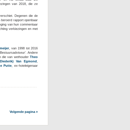
ezingen van 2018, die ze
 verschiet. Degenen die de
 beroerd rapport openbaar
voeging van hun commentaar
chting verkiezingen en met
meijer
, van 1998 tot 2016
estuursadviseur’. Andere
ijn die van wethouder
Theo
 (Diederik) Van Egmond
,
e Putte
, ex-hoteleigenaar
Volgende pagina »