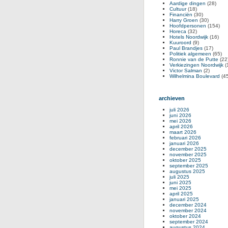
Aardige dingen
(28)
Cultuur
(18)
Financiën
(30)
Harry Groen
(30)
Hoofdpersonen
(154)
Horeca
(32)
Hotels Noordwijk
(16)
Kuuroord
(9)
Paul Brandjes
(17)
Politiek algemeen
(65)
Ronnie van de Putte
(22
Verkiezingen Noordwijk
(
Victor Salman
(2)
Wilhelmina Boulevard
(45
archieven
juli 2026
juni 2026
mei 2026
april 2026
maart 2026
februari 2026
januari 2026
december 2025
november 2025
oktober 2025
september 2025
augustus 2025
juli 2025
juni 2025
mei 2025
april 2025
januari 2025
december 2024
november 2024
oktober 2024
september 2024
augustus 2024