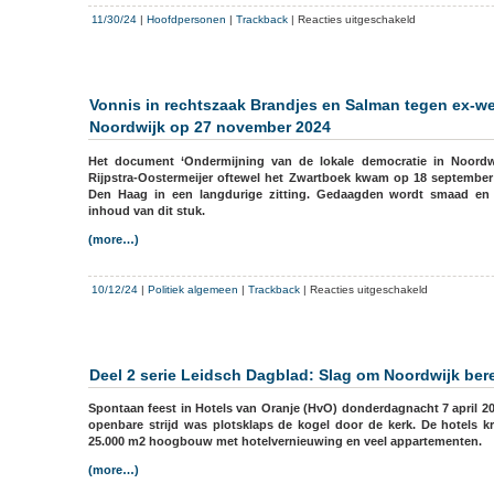
voor
11/30/24
|
Hoofdpersonen
|
Trackback
|
Reacties uitgeschakeld
Rijpstra
in
Leeuwarder
Courant:
Vonnis in rechtszaak Brandjes en Salman tegen ex-w
niet
Noordwijk op 27 november 2024
opdrachtgever
‘Ondermijnings
Het document ‘Ondermijning van de lokale democratie in Noordwi
wel
Rijpstra-Oostermeijer oftewel het Zwartboek kwam op 18 september
medeverantwoor
Den Haag in een langdurige zitting. Gedaagden wordt smaad en 
inhoud van dit stuk.
(more…)
voor
10/12/24
|
Politiek algemeen
|
Trackback
|
Reacties uitgeschakeld
Vonnis
in
rechtszaak
Brandjes
Deel 2 serie Leidsch Dagblad: Slag om Noordwijk bere
en
Salman
Spontaan feest in Hotels van Oranje (HvO) donderdagnacht 7 april 20
tegen
openbare strijd was plotsklaps de kogel door de kerk. De hotels k
ex-
25.000 m2 hoogbouw met hotelvernieuwing en veel appartementen.
wethouders
(more…)
Noordwijk