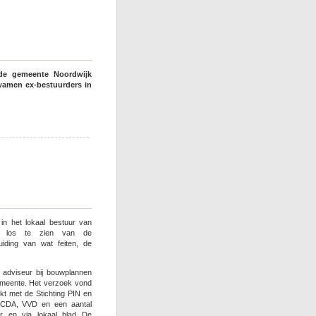
 de gemeente Noordwijk
kwamen ex-bestuurders in
in het lokaal bestuur van
t los te zien van de
iding van wat feiten, de
 adviseur bij bouwplannen
emeente. Het verzoek vond
kt met de Stichting PIN en
an CDA, VVD en een aantal
r en via lokaal blad De