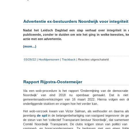
Maandblad
Quote
fileert
ondernemer
Advertentie ex-bestuurders Noordwijk voor integriteit
Paul
Brandjes
Nadat het Leidsch Dagblad een slap verhaal over integriteit in
publiceerde, zonder te duiden om wie het ging in welke kwesties, 
actie met een advertentie.
(more…)
voor
03/26/22
|
Hoofdpersonen
|
Trackback
|
Reacties uitgeschakeld
Advertentie
ex-
bestuurders
Noordwijk
Rapport Rijpstra-Oostermeijer
voor
integriteit
Via een wob-procedure is het rapport ‘Ondermijning van de democratie 
Noordwijk’ van eind 2018 nu openbaar gemaakt. Dat is nie
gemeenteraadsverkiezingen van 16 maart 2022. Hierna volgen een du
onderliggende stukken en vragen hoe het verder kan.
Het wob-verzoek kwam van Victor Salman, als wethouder en daarna als
jarenlang
de spil
in de belangenbehartiging van vastgoed tegenover de g
de steun van het ‘collectief Transparant bestuur Noordwijk’, dat samenwer
Comité Noordwijk Transparant. De clubs krijgen steun van politici v
vastgoed- en horecaondernemers. Ze bedreven met een eigen folde