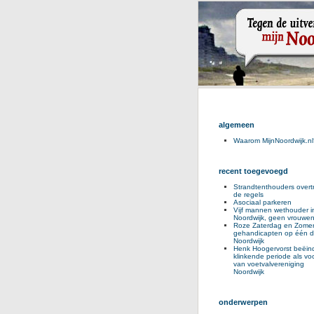
algemeen
Waarom MijnNoordwijk.nl
recent toegevoegd
Strandtenthouders overt
de regels
Asociaal parkeren
Vijf mannen wethouder i
Noordwijk, geen vrouwe
Roze Zaterdag en Zomer
gehandicapten op één d
Noordwijk
Henk Hoogervorst beëind
klinkende periode als voo
van voetvalvereniging
Noordwijk
onderwerpen