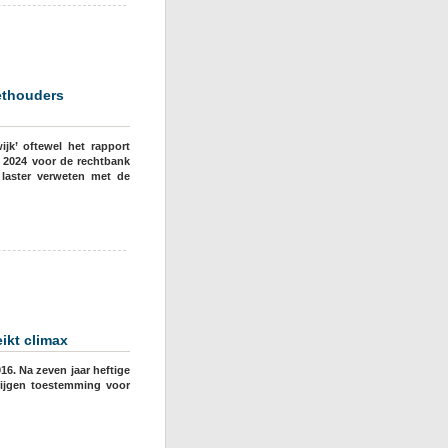
in
Noordwijk
ethouders
document’,
jk’ oftewel het rapport
 2024 voor de rechtbank
delijk
laster verweten met de
ikt climax
16. Na zeven jaar heftige
rijgen toestemming voor