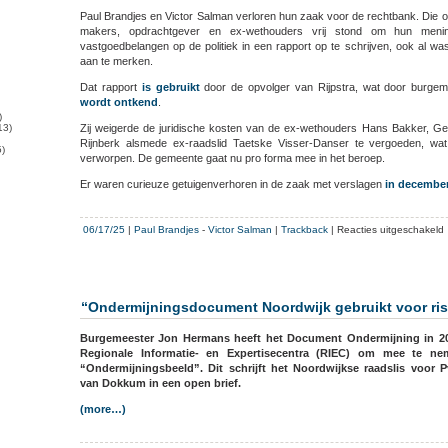
Paul Brandjes en Victor Salman verloren hun zaak voor de rechtbank. Die o
makers, opdrachtgever en ex-wethouders vrij stond om hun meni
vastgoedbelangen op de politiek in een rapport op te schrijven, ook al wa
aan te merken.
Dat rapport
is gebruikt
door de opvolger van Rijpstra, wat door burgem
wordt ontkend
.
)
13)
Zij weigerde de juridische kosten van de ex-wethouders Hans Bakker, G
Rijnberk alsmede ex-raadslid Taetske Visser-Danser te vergoeden, wa
)
verworpen. De gemeente gaat nu pro forma mee in het beroep.
Er waren curieuze getuigenverhoren in de zaak met verslagen
in decembe
v
06/17/25
|
Paul Brandjes
-
Victor Salman
|
Trackback
|
Reacties uitgeschakeld
B
“Ondermijningsdocument Noordwijk gebruikt voor ris
i
Burgemeester Jon Hermans heeft het Document Ondermijning in 2
Regionale Informatie- en Expertisecentra (RIEC) om mee te ne
“Ondermijningsbeeld”. Dit schrijft het Noordwijkse raadslis voor
van Dokkum in een open brief.
(more…)