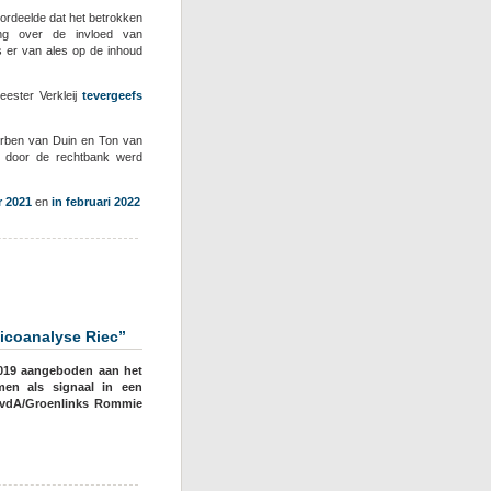
ordeelde dat het betrokken
ng over de invloed van
s er van ales op de inhoud
eester Verkleij
tevergeefs
erben van Duin en Ton van
t door de rechtbank werd
r 2021
en
in februari 2022
oor
Hoger
beroep
groep
randjes-
icoanalyse Riec”
Salman
n
019 aangeboden aan het
ondermijningszaak
men als signaal in een
 PvdA/Groenlinks Rommie