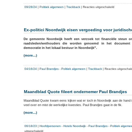
op
27
voor
09/28/24
|
Politiek algemeen
|
Trackback
|
Reacties uitgeschakeld
november
Deel
2024
2
serie
Leidsch
Ex-politici Noordwijk eisen vergoeding voor juridisc
Dagblad:
Slag
De gemeente Noordwijk heeft een verzoek tot financiële steun o
om
raadsleden/wethouders die worden genoemd in het document
Noordwijk
democratie in het lokaal bestuur in Noordwijk”.
bereikt
(more…)
climax
04/16/24
|
Paul Brandjes
-
Politiek algemeen
|
Trackback
|
Reacties uitgeschak
Maandblad Quote fileert ondernemer Paul Brandjes
Maandblad Quote kwam eens kijken wat er toch in Noordwijk aan de hand is 
veel over en mist de werkelijke kwesties. Paul Brandjes gaat in de fik.
(more…)
06/18/23
|
Hoofdpersonen
-
Hotels Noordwijk
-
Paul Brandjes
-
Politiek algeme
voor
uitgeschakeld