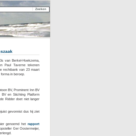
gszaak
Els van Berkel-Hoekzema,
en Paul Taverne tekenen
de rechtbank van 23 maart
forma in beroep.
ntoon BV, Prominent Inn BV
 BV en Stichting Platform
de Ridder doet niet langer
ist gevonnist dus hij ziet
 hier genoemd het
rapport
psteller Ger Oostermeijer,
erlengd.