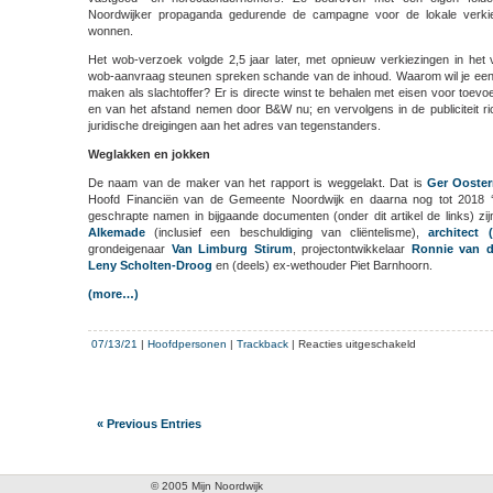
Noordwijker propaganda gedurende de campagne voor de lokale verki
wonnen.
Het wob-verzoek volgde 2,5 jaar later, met opnieuw verkiezingen in het
wob-aanvraag steunen spreken schande van de inhoud. Waarom wil je een
maken als slachtoffer? Er is directe winst te behalen met eisen voor toe
en van het afstand nemen door B&W nu; en vervolgens in de publiciteit ri
juridische dreigingen aan het adres van tegenstanders.
Weglakken en jokken
De naam van de maker van het rapport is weggelakt. Dat is
Ger Ooster
Hoofd Financiën van de Gemeente Noordwijk en daarna nog tot 2018 ‘B
geschrapte namen in bijgaande documenten (onder dit artikel de links) z
Alkemade
(inclusief een beschuldiging van cliëntelisme),
architect
grondeigenaar
Van Limburg Stirum
, projectontwikkelaar
Ronnie van d
Leny Scholten-Droog
en (deels) ex-wethouder Piet Barnhoorn.
(more…)
voor
07/13/21
|
Hoofdpersonen
|
Trackback
|
Reacties uitgeschakeld
Rapport
Rijpstra-
Oostermeijer
« Previous Entries
© 2005 Mijn Noordwijk