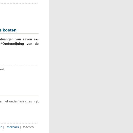
he kosten
ntvangen van zeven ex-
 “Ondermijning van de
voor
eld
Ex-
politici
Noordwijk
eisen
vergoeding
voor
met ondermijning, schrijft
juridische
kosten
en
|
Trackback
|
Reacties