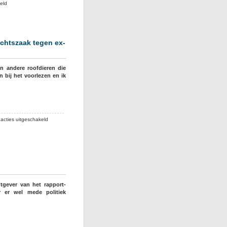
voor
eld
“Ondermijningsdocument
Noordwijk
gebruikt
voor
echtszaak tegen ex-
risicoanalyse
Riec”
en andere roofdieren die
 bij het voorlezen en ik
voor
acties uitgeschakeld
Paul
Brandjes
en
Victor
Salman
verliezen
hun
tgever van het rapport-
grote
r er wel mede politiek
rechtszaak
tegen
ex-
wethouders