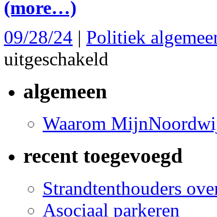
(more…)
09/28/24
|
Politiek algemee
voor
uitgeschakeld
Deel
6
serie
algemeen
Leidsch
Dagblad:
Hoe
nu
Waarom MijnNoordwij
verder?
recent toegevoegd
Strandtenthouders over
Asociaal parkeren