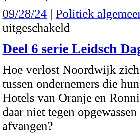
09/28/24
|
Politiek algemee
voor
uitgeschakeld
Deel
3
serie
Deel 6 serie Leidsch D
Leidsch
Dagblad:
De
macht
Hoe verlost Noordwijk zich
van
Victor
Salman
tussen ondernemers die hun
Hotels van Oranje en Ronnie
daar niet tegen opgewassen 
afvangen?