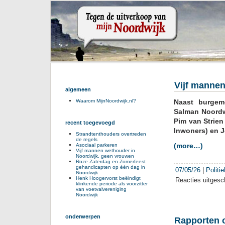
Vijf manne
algemeen
Naast burgeme
Waarom MijnNoordwijk.nl?
Salman Noordwi
Pim van Strien
recent toegevoegd
Inwoners) en J
Strandtenthouders overtreden
de regels
(more…)
Asociaal parkeren
Vijf mannen wethouder in
Noordwijk, geen vrouwen
Roze Zaterdag en Zomerfeest
gehandicapten op één dag in
07/05/26
|
Politi
Noordwijk
Henk Hoogervorst beëindigt
Reacties uitgesc
klinkende periode als voorzitter
van voetvalvereniging
Noordwijk
onderwerpen
Rapporten o