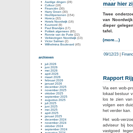
Aardige dingen
(28)
maar hier z
Cultuur
(18)
Financiën
(30)
Harry Groen
(30)
Twee onderzoe
Hoofdpersonen
(154)
Horeca
(32)
van Noordwijk
Hotels Noordwijk
(16)
dieper gelegen
Kuuroord
(9)
Paul Brandjes
(17)
tafel.
Politiek algemeen
(65)
Ronnie van de Putte
(22)
Verkiezingen Noordwijk
(13)
(more…)
Victor Salman
(2)
Wilhelmina Boulevard
(45)
09/12/23
|
Financ
archieven
juli 2026
juni 2026
mei 2026
april 2026
Rapport Rij
maart 2026
februari 2026
januari 2026
december 2025
Via een wob-pro
november 2025
lokaal bestuur 
oktober 2025
september 2025
los te zien va
augustus 2025
juli 2025
volgen een dui
juni 2025
mei 2025
het verder kan.
april 2025
januari 2025
Het wob-verzo
december 2024
november 2024
adviseur bij b
oktober 2024
september 2024
vastgoed tege
augustus 2024