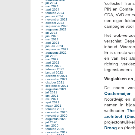
‘collectief Tra
juli 2024
mei 2024
PIN en Comité N
april 2024
februari 2024
CDA, VVD en ee
januari 2024
november 2023
een eigen folde
oktober 2023
campagne voor d
september 2023
augustus 2023
juli 2023
Het wob-verzoe
juni 2023
mei 2023
verschiet. Deg
april 2023
januari 2023
inhoud. Waarom
september 2022
Er is directe w
augustus 2022
juli 2022
en van het afs
mei 2022
april 2022
richting verk
maart 2022
tegenstanders.
februari 2022
januari 2022
december 2021
Weglakken en 
november 2021
oktober 2021
september 2021
De naam van 
augustus 2021
juli 2021
Oostermeijer
,
juni 2021
Noordwijk en d
mei 2021
april 2021
namen in bijga
maart 2021
februari 2021
wethouder
The
december 2020
november 2020
architect (Di
augustus 2020
projectontwikke
juli 2020
juni 2020
Droog
en (deel
februari 2020
november 2019