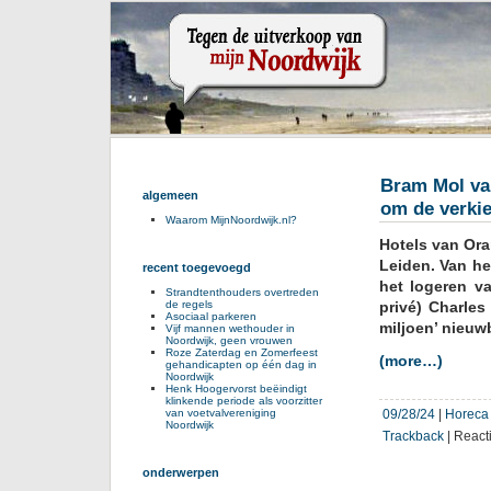
Bram Mol van
algemeen
om de verkie
Waarom MijnNoordwijk.nl?
Hotels van Ora
Leiden. Van he
recent toegevoegd
het logeren v
Strandtenthouders overtreden
de regels
privé) Charles
Asociaal parkeren
miljoen’ nieuw
Vijf mannen wethouder in
Noordwijk, geen vrouwen
Roze Zaterdag en Zomerfeest
(more…)
gehandicapten op één dag in
Noordwijk
Henk Hoogervorst beëindigt
klinkende periode als voorzitter
09/28/24
|
Horeca
van voetvalvereniging
Noordwijk
Trackback
|
React
onderwerpen