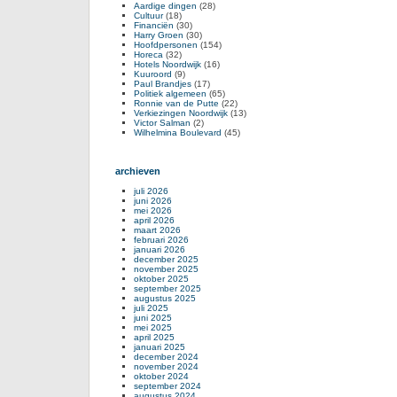
Aardige dingen
(28)
Cultuur
(18)
Financiën
(30)
Harry Groen
(30)
Hoofdpersonen
(154)
Horeca
(32)
Hotels Noordwijk
(16)
Kuuroord
(9)
Paul Brandjes
(17)
Politiek algemeen
(65)
Ronnie van de Putte
(22)
Verkiezingen Noordwijk
(13)
Victor Salman
(2)
Wilhelmina Boulevard
(45)
archieven
juli 2026
juni 2026
mei 2026
april 2026
maart 2026
februari 2026
januari 2026
december 2025
november 2025
oktober 2025
september 2025
augustus 2025
juli 2025
juni 2025
mei 2025
april 2025
januari 2025
december 2024
november 2024
oktober 2024
september 2024
augustus 2024