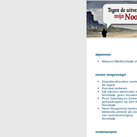
algemeen
Waarom MijnNoordwijk.nl
recent toegevoegd
Strandtenthouders overt
de regels
Asociaal parkeren
Vijf mannen wethouder i
Noordwijk, geen vrouwe
Roze Zaterdag en Zomer
gehandicapten op één d
Noordwijk
Henk Hoogervorst beëind
klinkende periode als voo
van voetvalvereniging
Noordwijk
onderwerpen