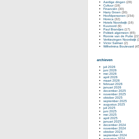
Aardige dingen
(28)
Cultuur
(18)
Financiën
(30)
Harry Groen
(30)
Hoofdpersonen
(154)
Horeca
(32)
Hotels Noordwijk
(16)
Kuuroord
(9)
Paul Brandjes
(17)
Politiek algemeen
(65)
Ronnie van de Putte
(22
Verkiezingen Noordwijk
(
Victor Salman
(2)
Wilhelmina Boulevard
(45
archieven
juli 2026
juni 2026
mei 2026
april 2026
maart 2026
februari 2026
januari 2026
december 2025
november 2025
oktober 2025
september 2025
augustus 2025
juli 2025
juni 2025
mei 2025
april 2025
januari 2025
december 2024
november 2024
oktober 2024
september 2024
augustus 2024