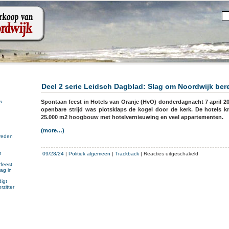
Deel 2 serie Leidsch Dagblad: Slag om Noordwijk bere
Spontaan feest in Hotels van Oranje (HvO) donderdagnacht 7 april 20
?
openbare strijd was plotsklaps de kogel door de kerk. De hotels k
25.000 m2 hoogbouw met hotelvernieuwing en veel appartementen.
(more…)
reden
voor
n
09/28/24
|
Politiek algemeen
|
Trackback
|
Reacties uitgeschakeld
n
Deel
feest
ag in
2
serie
igt
rzitter
Leidsch
Dagblad:
Slag
om
Noordwijk