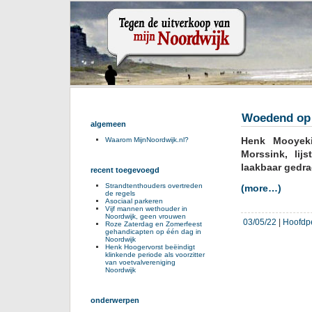
Woedend op l
algemeen
Henk Mooyeki
Waarom MijnNoordwijk.nl?
Morssink, lij
laakbaar gedrag
recent toegevoegd
Strandtenthouders overtreden
(more…)
de regels
Asociaal parkeren
Vijf mannen wethouder in
Noordwijk, geen vrouwen
03/05/22
|
Hoofdp
Roze Zaterdag en Zomerfeest
gehandicapten op één dag in
Noordwijk
Henk Hoogervorst beëindigt
klinkende periode als voorzitter
van voetvalvereniging
Noordwijk
onderwerpen