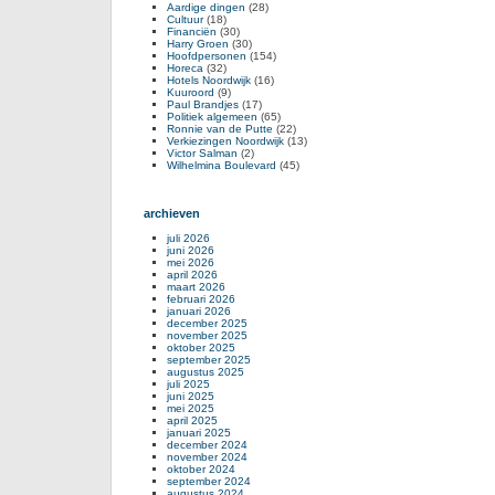
Aardige dingen
(28)
Cultuur
(18)
Financiën
(30)
Harry Groen
(30)
Hoofdpersonen
(154)
Horeca
(32)
Hotels Noordwijk
(16)
Kuuroord
(9)
Paul Brandjes
(17)
Politiek algemeen
(65)
Ronnie van de Putte
(22)
Verkiezingen Noordwijk
(13)
Victor Salman
(2)
Wilhelmina Boulevard
(45)
archieven
juli 2026
juni 2026
mei 2026
april 2026
maart 2026
februari 2026
januari 2026
december 2025
november 2025
oktober 2025
september 2025
augustus 2025
juli 2025
juni 2025
mei 2025
april 2025
januari 2025
december 2024
november 2024
oktober 2024
september 2024
augustus 2024