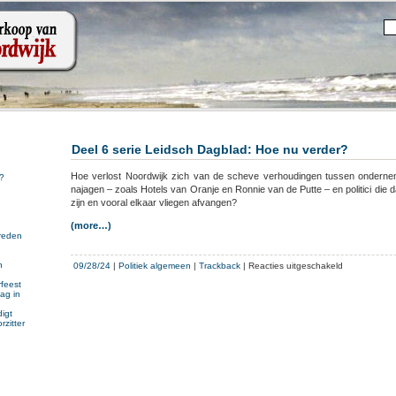
Deel 6 serie Leidsch Dagblad: Hoe nu verder?
Hoe verlost Noordwijk zich van de scheve verhoudingen tussen onderne
?
najagen – zoals Hotels van Oranje en Ronnie van de Putte – en politici die
zijn en vooral elkaar vliegen afvangen?
(more…)
reden
voor
n
09/28/24
|
Politiek algemeen
|
Trackback
|
Reacties uitgeschakeld
n
Deel
feest
ag in
6
serie
igt
rzitter
Leidsch
Dagblad:
Hoe
nu
verder?