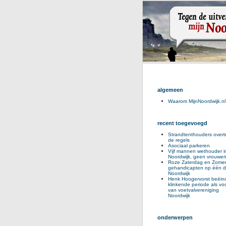
algemeen
Waarom MijnNoordwijk.nl
recent toegevoegd
Strandtenthouders overt
de regels
Asociaal parkeren
Vijf mannen wethouder i
Noordwijk, geen vrouwe
Roze Zaterdag en Zomer
gehandicapten op één d
Noordwijk
Henk Hoogervorst beëind
klinkende periode als voo
van voetvalvereniging
Noordwijk
onderwerpen