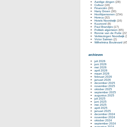
Aardige dingen
(28)
Cultuur
(18)
Financiën
(30)
Harry Groen
(30)
Hoofdpersonen
(154)
Horeca
(32)
Hotels Noordwijk
(16)
Kuuroord
(9)
Paul Brandjes
(17)
Politiek algemeen
(65)
Ronnie van de Putte
(22
Verkiezingen Noordwijk
(
Victor Salman
(2)
Wilhelmina Boulevard
(45
archieven
juli 2026
juni 2026
mei 2026
april 2026
maart 2026
februari 2026
januari 2026
december 2025
november 2025
oktober 2025
september 2025
augustus 2025
juli 2025
juni 2025
mei 2025
april 2025
januari 2025
december 2024
november 2024
oktober 2024
september 2024
augustus 2024