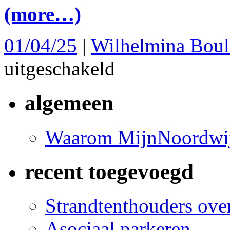
(more…)
01/04/25
|
Wilhelmina Boul
voor
uitgeschakeld
Weer
vals
spel
algemeen
gemeentebestuur
Noordwijk
met
bouwer
Waarom MijnNoordwij
duur
onroerend
goed
recent toegevoegd
Strandtenthouders over
Asociaal parkeren