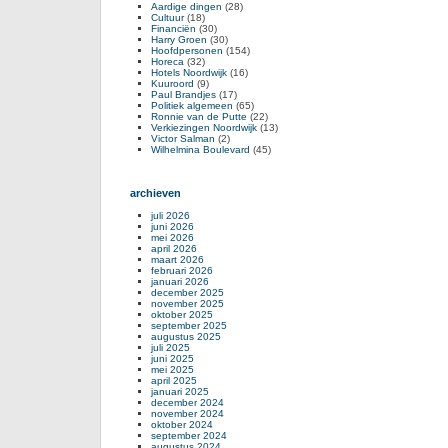
Aardige dingen
(28)
Cultuur
(18)
Financiën
(30)
Harry Groen
(30)
Hoofdpersonen
(154)
Horeca
(32)
Hotels Noordwijk
(16)
Kuuroord
(9)
Paul Brandjes
(17)
Politiek algemeen
(65)
Ronnie van de Putte
(22)
Verkiezingen Noordwijk
(13)
Victor Salman
(2)
Wilhelmina Boulevard
(45)
archieven
juli 2026
juni 2026
mei 2026
april 2026
maart 2026
februari 2026
januari 2026
december 2025
november 2025
oktober 2025
september 2025
augustus 2025
juli 2025
juni 2025
mei 2025
april 2025
januari 2025
december 2024
november 2024
oktober 2024
september 2024
augustus 2024