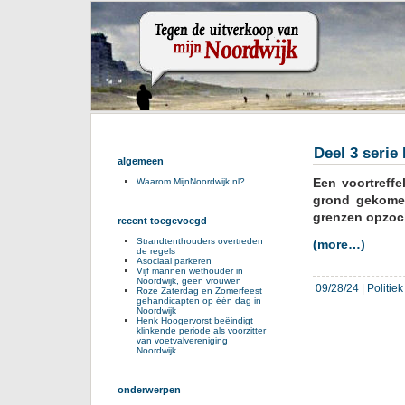
Deel 3 serie
algemeen
Een voortreffe
Waarom MijnNoordwijk.nl?
grond gekome
grenzen opzoch
recent toegevoegd
Strandtenthouders overtreden
(more…)
de regels
Asociaal parkeren
Vijf mannen wethouder in
Noordwijk, geen vrouwen
09/28/24
|
Politie
Roze Zaterdag en Zomerfeest
gehandicapten op één dag in
Noordwijk
Henk Hoogervorst beëindigt
klinkende periode als voorzitter
van voetvalvereniging
Noordwijk
onderwerpen