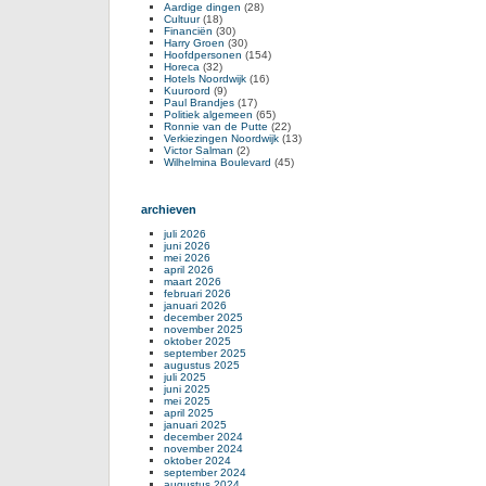
Aardige dingen
(28)
Cultuur
(18)
Financiën
(30)
Harry Groen
(30)
Hoofdpersonen
(154)
Horeca
(32)
Hotels Noordwijk
(16)
Kuuroord
(9)
Paul Brandjes
(17)
Politiek algemeen
(65)
Ronnie van de Putte
(22)
Verkiezingen Noordwijk
(13)
Victor Salman
(2)
Wilhelmina Boulevard
(45)
archieven
juli 2026
juni 2026
mei 2026
april 2026
maart 2026
februari 2026
januari 2026
december 2025
november 2025
oktober 2025
september 2025
augustus 2025
juli 2025
juni 2025
mei 2025
april 2025
januari 2025
december 2024
november 2024
oktober 2024
september 2024
augustus 2024