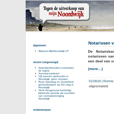
Notarissen v
algemeen
De Notariska
Waarom MijnNoordwijk.nl?
notarissen va
een deal van v
recent toegevoegd
Strandtenthouders overtreden
(more…)
de regels
Asociaal parkeren
Vijf mannen wethouder in
Noordwijk, geen vrouwen
01/28/26
|
Ronnie 
Roze Zaterdag en Zomerfeest
gehandicapten op één dag in
voor
uitgeschakeld
Noordwijk
Nota
Henk Hoogervorst beëindigt
klinkende periode als voorzitter
vals
van voetvalvereniging
in
Noordwijk
kwes
Beve
onderwerpen
Erk