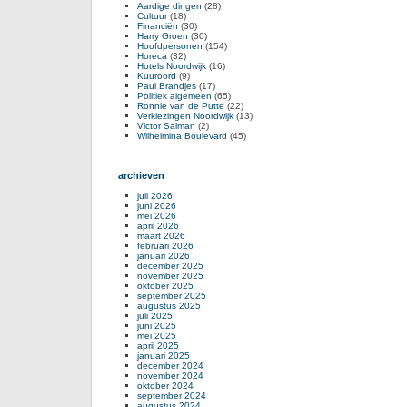
Aardige dingen
(28)
Cultuur
(18)
Financiën
(30)
Harry Groen
(30)
Hoofdpersonen
(154)
Horeca
(32)
Hotels Noordwijk
(16)
Kuuroord
(9)
Paul Brandjes
(17)
Politiek algemeen
(65)
Ronnie van de Putte
(22)
Verkiezingen Noordwijk
(13)
Victor Salman
(2)
Wilhelmina Boulevard
(45)
archieven
juli 2026
juni 2026
mei 2026
april 2026
maart 2026
februari 2026
januari 2026
december 2025
november 2025
oktober 2025
september 2025
augustus 2025
juli 2025
juni 2025
mei 2025
april 2025
januari 2025
december 2024
november 2024
oktober 2024
september 2024
augustus 2024