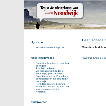
Geen schedel 
algemeen
Maar de schedels w
Waarom MijnNoordwijk.nl?
recent toegevoegd
09/02/18
|
Aardige d
Strandtenthouders overtreden
de regels
Asociaal parkeren
Vijf mannen wethouder in
Noordwijk, geen vrouwen
Roze Zaterdag en Zomerfeest
gehandicapten op één dag in
Noordwijk
Henk Hoogervorst beëindigt
klinkende periode als voorzitter
van voetvalvereniging
Noordwijk
onderwerpen