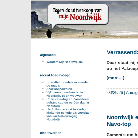
Verrassend:
algemeen
Daar staat hij
Waarom MijnNoordwijk.nl?
op het Palacep
recent toegevoegd
(more…)
Strandtenthouders overtreden
de regels
Asociaal parkeren
03/28/26
|
Aardig
Vijf mannen wethouder in
Noordwijk, geen vrouwen
Roze Zaterdag en Zomerfeest
gehandicapten op één dag in
Noordwijk
Henk Hoogervorst beëindigt
klinkende periode als voorzitter
Noordwijk ee
van voetvalvereniging
Noordwijk
Navo-top
onderwerpen
Camera’s om he