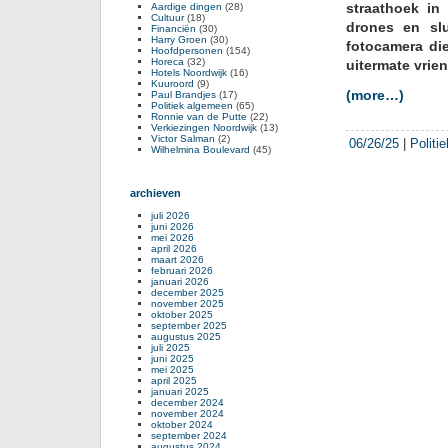
straathoek in
Aardige dingen
(28)
Cultuur
(18)
drones en slu
Financiën
(30)
Harry Groen
(30)
fotocamera die
Hoofdpersonen
(154)
Horeca
(32)
uitermate vrien
Hotels Noordwijk
(16)
Kuuroord
(9)
(more…)
Paul Brandjes
(17)
Politiek algemeen
(65)
Ronnie van de Putte
(22)
Verkiezingen Noordwijk
(13)
Victor Salman
(2)
06/26/25
|
Politi
Wilhelmina Boulevard
(45)
archieven
juli 2026
juni 2026
mei 2026
april 2026
maart 2026
februari 2026
januari 2026
december 2025
november 2025
oktober 2025
september 2025
augustus 2025
juli 2025
juni 2025
mei 2025
april 2025
januari 2025
december 2024
november 2024
oktober 2024
september 2024
augustus 2024