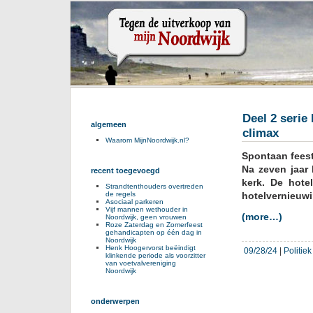
Deel 2 serie
algemeen
climax
Waarom MijnNoordwijk.nl?
Spontaan feest
Na zeven jaar 
recent toegevoegd
kerk. De hot
Strandtenthouders overtreden
de regels
hotelvernieuwi
Asociaal parkeren
Vijf mannen wethouder in
(more…)
Noordwijk, geen vrouwen
Roze Zaterdag en Zomerfeest
gehandicapten op één dag in
Noordwijk
Henk Hoogervorst beëindigt
09/28/24
|
Politie
klinkende periode als voorzitter
van voetvalvereniging
Noordwijk
onderwerpen