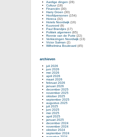
Aardige dingen
(28)
Cultuur
(18)
Financiën
(30)
Harry Groen
(30)
Hoofdpersonen
(154)
Horeca
(32)
Hotels Noordwijk
(16)
Kuuroord
(9)
Paul Brandjes
(17)
Politiek algemeen
(65)
Ronnie van de Putte
(22)
Verkiezingen Noordwijk
(13)
Victor Salman
(2)
Wilhelmina Boulevard
(45)
archieven
juli 2026
juni 2026
mei 2026
april 2026
maart 2026
februari 2026
januari 2026
december 2025
november 2025
oktober 2025
september 2025
augustus 2025
juli 2025
juni 2025
mei 2025
april 2025
januari 2025
december 2024
november 2024
oktober 2024
september 2024
augustus 2024