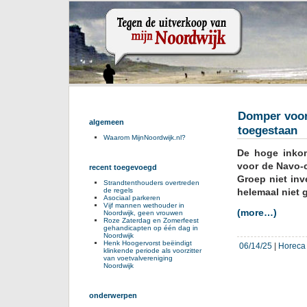
Domper voor 
algemeen
toegestaan
Waarom MijnNoordwijk.nl?
De hoge inkom
voor de Navo-c
recent toegevoegd
Groep niet inv
Strandtenthouders overtreden
de regels
helemaal niet 
Asociaal parkeren
Vijf mannen wethouder in
(more…)
Noordwijk, geen vrouwen
Roze Zaterdag en Zomerfeest
gehandicapten op één dag in
Noordwijk
Henk Hoogervorst beëindigt
06/14/25
|
Horeca
klinkende periode als voorzitter
van voetvalvereniging
Noordwijk
onderwerpen