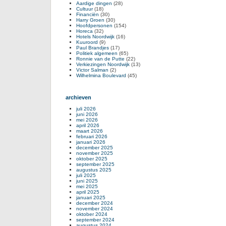
Aardige dingen
(28)
Cultuur
(18)
Financiën
(30)
Harry Groen
(30)
Hoofdpersonen
(154)
Horeca
(32)
Hotels Noordwijk
(16)
Kuuroord
(9)
Paul Brandjes
(17)
Politiek algemeen
(65)
Ronnie van de Putte
(22)
Verkiezingen Noordwijk
(13)
Victor Salman
(2)
Wilhelmina Boulevard
(45)
archieven
juli 2026
juni 2026
mei 2026
april 2026
maart 2026
februari 2026
januari 2026
december 2025
november 2025
oktober 2025
september 2025
augustus 2025
juli 2025
juni 2025
mei 2025
april 2025
januari 2025
december 2024
november 2024
oktober 2024
september 2024
augustus 2024