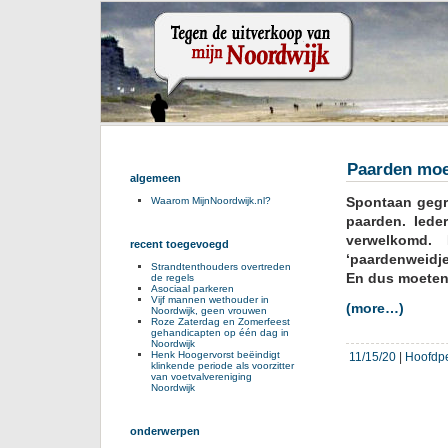
Paarden moe
algemeen
Spontaan gegro
Waarom MijnNoordwijk.nl?
paarden. Iede
verwelkomd.
recent toegevoegd
‘paardenweidjes
Strandtenthouders overtreden
En dus moeten
de regels
Asociaal parkeren
Vijf mannen wethouder in
(more…)
Noordwijk, geen vrouwen
Roze Zaterdag en Zomerfeest
gehandicapten op één dag in
Noordwijk
Henk Hoogervorst beëindigt
11/15/20
|
Hoofdp
klinkende periode als voorzitter
van voetvalvereniging
Noordwijk
onderwerpen