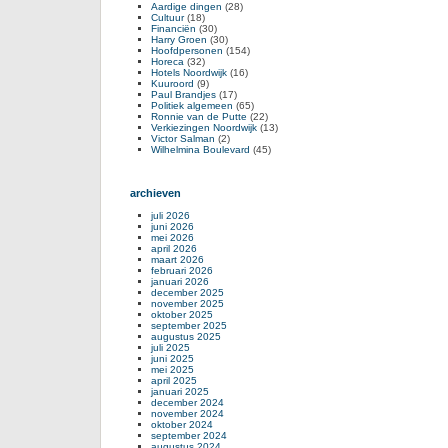
Aardige dingen
(28)
Cultuur
(18)
Financiën
(30)
Harry Groen
(30)
Hoofdpersonen
(154)
Horeca
(32)
Hotels Noordwijk
(16)
Kuuroord
(9)
Paul Brandjes
(17)
Politiek algemeen
(65)
Ronnie van de Putte
(22)
Verkiezingen Noordwijk
(13)
Victor Salman
(2)
Wilhelmina Boulevard
(45)
archieven
juli 2026
juni 2026
mei 2026
april 2026
maart 2026
februari 2026
januari 2026
december 2025
november 2025
oktober 2025
september 2025
augustus 2025
juli 2025
juni 2025
mei 2025
april 2025
januari 2025
december 2024
november 2024
oktober 2024
september 2024
augustus 2024