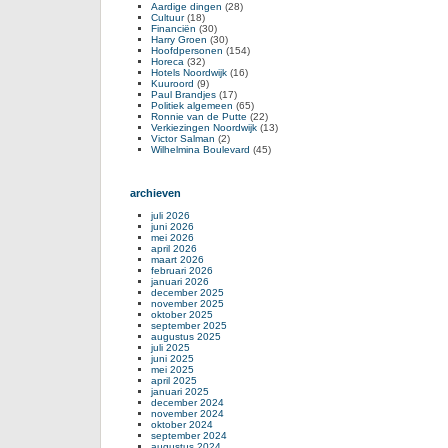
Aardige dingen
(28)
Cultuur
(18)
Financiën
(30)
Harry Groen
(30)
Hoofdpersonen
(154)
Horeca
(32)
Hotels Noordwijk
(16)
Kuuroord
(9)
Paul Brandjes
(17)
Politiek algemeen
(65)
Ronnie van de Putte
(22)
Verkiezingen Noordwijk
(13)
Victor Salman
(2)
Wilhelmina Boulevard
(45)
archieven
juli 2026
juni 2026
mei 2026
april 2026
maart 2026
februari 2026
januari 2026
december 2025
november 2025
oktober 2025
september 2025
augustus 2025
juli 2025
juni 2025
mei 2025
april 2025
januari 2025
december 2024
november 2024
oktober 2024
september 2024
augustus 2024