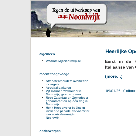
Heerlijke O
algemeen
Eerst in de 
Waarom MijnNoordwijk.nl?
Italiaanse van
recent toegevoegd
(more…)
Strandtenthouders overtreden
de regels
Asociaal parkeren
09/01/25
|
Cultuur
Vijf mannen wethouder in
Noordwijk, geen vrouwen
Roze Zaterdag en Zomerfeest
gehandicapten op één dag in
Noordwijk
Henk Hoogervorst beëindigt
klinkende periode als voorzitter
van voetvalvereniging
Noordwijk
onderwerpen