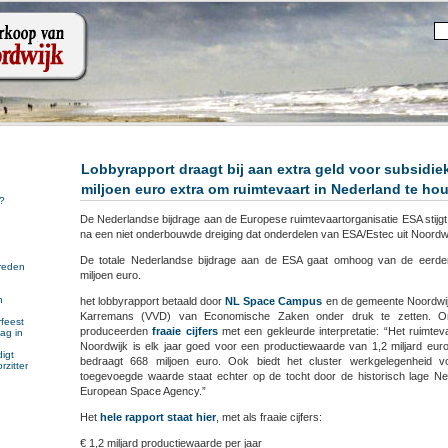
Lobbyrapport draagt bij aan extra geld voor subsidie
miljoen euro extra om ruimtevaart in Nederland te ho
?
De Nederlandse bijdrage aan de Europese ruimtevaartorganisatie ESA stijgt
na een niet onderbouwde dreiging dat onderdelen van ESA/Estec uit Noordw
De totale Nederlandse bijdrage aan de ESA gaat omhoog van de eerde
reden
miljoen euro.
n
het lobbyrapport betaald door
NL Space Campus
en de gemeente Noordwijk
n
Karremans (VVD) van Economische Zaken onder druk te zetten. On
feest
produceerden
fraaie cijfers
met een gekleurde interpretatie: “Het ruimtev
ag in
Noordwijk is elk jaar goed voor een productiewaarde van 1,2 miljard eu
igt
bedraagt 668 miljoen euro. Ook biedt het cluster werkgelegenheid 
rzitter
toegevoegde waarde staat echter op de tocht door de historisch lage Ne
European Space Agency.”
Het
hele rapport staat hier
, met als fraaie cijfers:
€ 1,2 miljard productiewaarde per jaar