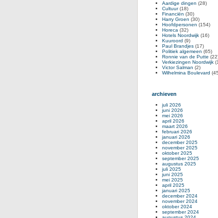
Aardige dingen
(28)
Cultuur
(18)
Financiën
(30)
Harry Groen
(30)
Hoofdpersonen
(154)
Horeca
(32)
Hotels Noordwijk
(16)
Kuuroord
(9)
Paul Brandjes
(17)
Politiek algemeen
(65)
Ronnie van de Putte
(22
Verkiezingen Noordwijk
(
Victor Salman
(2)
Wilhelmina Boulevard
(45
archieven
juli 2026
juni 2026
mei 2026
april 2026
maart 2026
februari 2026
januari 2026
december 2025
november 2025
oktober 2025
september 2025
augustus 2025
juli 2025
juni 2025
mei 2025
april 2025
januari 2025
december 2024
november 2024
oktober 2024
september 2024
augustus 2024