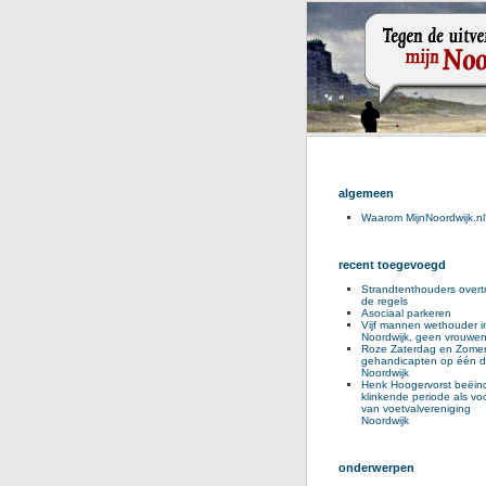
algemeen
Waarom MijnNoordwijk.nl
recent toegevoegd
Strandtenthouders overt
de regels
Asociaal parkeren
Vijf mannen wethouder i
Noordwijk, geen vrouwe
Roze Zaterdag en Zomer
gehandicapten op één d
Noordwijk
Henk Hoogervorst beëind
klinkende periode als voo
van voetvalvereniging
Noordwijk
onderwerpen