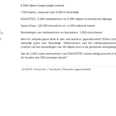
€ 668 miljoen toegevoegde waarde
7.600 banen, waarvan ruim 6.000 in Noordwijk
ESA ESTEC: 5.000 medewerkers en € 390 miljoen economische bijdrage
Space Expo: 126.000 bezoekers en >1.000 indirecte banen
)
Bestedingen van medewerkers en bezoekers: 1.800 extra banen
13)
)
Met m’n simpele geest denk ik dan: wat wordt er geproduceerd? ESA is toc
natuurlijk goed voor Noordwijk: “Werknemers van het ruimtevaartcluste
creëren via hun bestedingen van 48 miljoen euro in de gemeente werkgeleg
Van de 2.500 vaste werknemers van ESA-ESTEC woont twintig procent in d
Ze houden dus 500 woningen bezet?
voor
11/29/25
|
Financiën
|
Trackback
|
Reacties uitgeschakeld
Lobbyrapport
draagt
bij
aan
extra
geld
voor
subsidiekonijn:
ruim
100