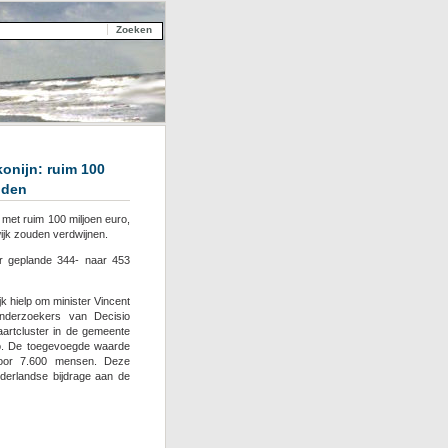
konijn: ruim 100
uden
 met ruim 100 miljoen euro,
ijk zouden verdwijnen.
r geplande 344- naar 453
 hielp om minister Vincent
derzoekers van Decisio
aartcluster in de gemeente
ro. De toegevoegde waarde
voor 7.600 mensen. Deze
derlandse bijdrage aan de