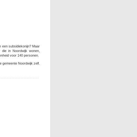
h een subsidiekonijn? Maar
r die in Noordwijk wonen,
enheid voor 140 personen.
e gemeente Noordwijk zelf.