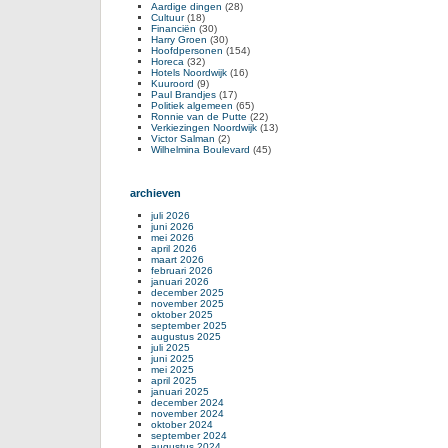
Aardige dingen
(28)
Cultuur
(18)
Financiën
(30)
Harry Groen
(30)
Hoofdpersonen
(154)
Horeca
(32)
Hotels Noordwijk
(16)
Kuuroord
(9)
Paul Brandjes
(17)
Politiek algemeen
(65)
Ronnie van de Putte
(22)
Verkiezingen Noordwijk
(13)
Victor Salman
(2)
Wilhelmina Boulevard
(45)
archieven
juli 2026
juni 2026
mei 2026
april 2026
maart 2026
februari 2026
januari 2026
december 2025
november 2025
oktober 2025
september 2025
augustus 2025
juli 2025
juni 2025
mei 2025
april 2025
januari 2025
december 2024
november 2024
oktober 2024
september 2024
augustus 2024