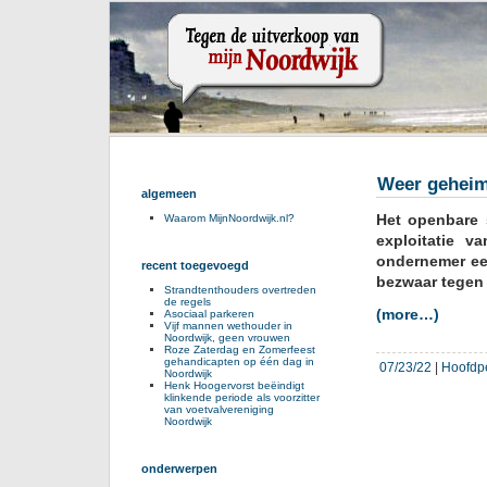
Weer geheim
algemeen
Het openbare 
Waarom MijnNoordwijk.nl?
exploitatie v
ondernemer ee
recent toegevoegd
bezwaar tegen 
Strandtenthouders overtreden
de regels
(more…)
Asociaal parkeren
Vijf mannen wethouder in
Noordwijk, geen vrouwen
Roze Zaterdag en Zomerfeest
gehandicapten op één dag in
07/23/22
|
Hoofdp
Noordwijk
Henk Hoogervorst beëindigt
klinkende periode als voorzitter
van voetvalvereniging
Noordwijk
onderwerpen