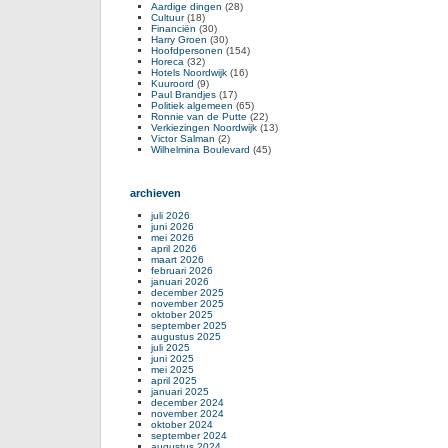
Aardige dingen
(28)
Cultuur
(18)
Financiën
(30)
Harry Groen
(30)
Hoofdpersonen
(154)
Horeca
(32)
Hotels Noordwijk
(16)
Kuuroord
(9)
Paul Brandjes
(17)
Politiek algemeen
(65)
Ronnie van de Putte
(22)
Verkiezingen Noordwijk
(13)
Victor Salman
(2)
Wilhelmina Boulevard
(45)
archieven
juli 2026
juni 2026
mei 2026
april 2026
maart 2026
februari 2026
januari 2026
december 2025
november 2025
oktober 2025
september 2025
augustus 2025
juli 2025
juni 2025
mei 2025
april 2025
januari 2025
december 2024
november 2024
oktober 2024
september 2024
augustus 2024