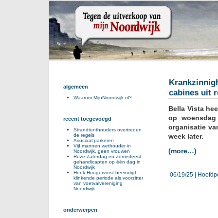
Krankzinnigh
algemeen
cabines uit 
Waarom MijnNoordwijk.nl?
Bella Vista he
op woensdag 
recent toegevoegd
organisatie v
Strandtenthouders overtreden
de regels
week later.
Asociaal parkeren
Vijf mannen wethouder in
(more…)
Noordwijk, geen vrouwen
Roze Zaterdag en Zomerfeest
gehandicapten op één dag in
Noordwijk
Henk Hoogervorst beëindigt
06/19/25
|
Hoofdp
klinkende periode als voorzitter
van voetvalvereniging
Noordwijk
onderwerpen