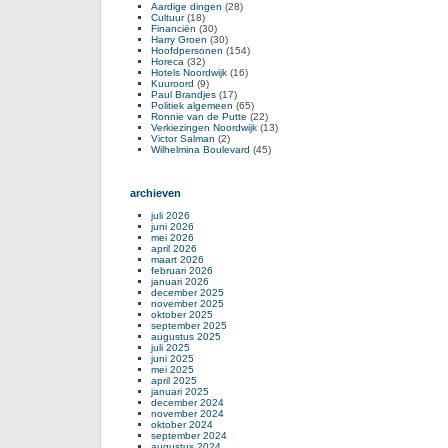
Aardige dingen
(28)
Cultuur
(18)
Financiën
(30)
Harry Groen
(30)
Hoofdpersonen
(154)
Horeca
(32)
Hotels Noordwijk
(16)
Kuuroord
(9)
Paul Brandjes
(17)
Politiek algemeen
(65)
Ronnie van de Putte
(22)
Verkiezingen Noordwijk
(13)
Victor Salman
(2)
Wilhelmina Boulevard
(45)
archieven
juli 2026
juni 2026
mei 2026
april 2026
maart 2026
februari 2026
januari 2026
december 2025
november 2025
oktober 2025
september 2025
augustus 2025
juli 2025
juni 2025
mei 2025
april 2025
januari 2025
december 2024
november 2024
oktober 2024
september 2024
augustus 2024