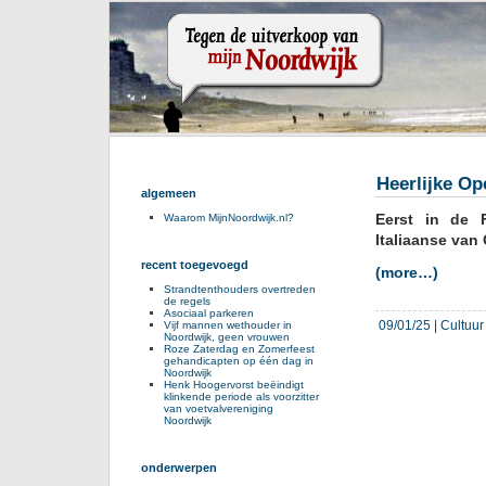
Heerlijke O
algemeen
Eerst in de 
Waarom MijnNoordwijk.nl?
Italiaanse van
recent toegevoegd
(more…)
Strandtenthouders overtreden
de regels
Asociaal parkeren
09/01/25
|
Cultuur
Vijf mannen wethouder in
Noordwijk, geen vrouwen
Roze Zaterdag en Zomerfeest
gehandicapten op één dag in
Noordwijk
Henk Hoogervorst beëindigt
klinkende periode als voorzitter
van voetvalvereniging
Noordwijk
onderwerpen